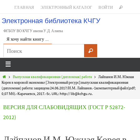
ГЛАВНАЯ
ЭЛЕКТРОННЫЙ КАТАЛОГ
ВОЙТИ
Электронная библиотека КЧГУ
ФГБОУ ВО КЧГУ имени У.Д. Алиева
Я хочу найти книгу …
Выпускная квалификационная (дипломная) работа
Лайпанов И.М. Южная
Корея в мировой экономике [Электронный ресурс]:выпускная квалификационная
(дипломная) работа: защищена 24.06.2017/И.М. Лайпанов.-1компьютерный файл(pdf;
0,07 Мб).-Карачаевск, 2017.-5с. URL: http:// lib@kchgu.ru.
ВЕРСИЯ ДЛЯ СЛАБОВИДЯЩИХ (ГОСТ Р 52872-
2012)
Лайпанов И.М. Южная Корея в