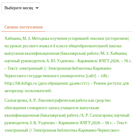
Свежие поступления
Хабчаева, М. 3. Методика изучения устаревшей лексики (историзмов)
на уроках русского языка в 6 классе общеобразовательной школы:
выпускная квалификационная (бакалаврская) работа /М. 3. Хабчаева;
научный руководитель А. Ю. Узденова – Карачаевск: КЧГУ,2026. – 76 с.
– Текст: электронный // Электронная библиотека Карачаево-
Черкесского государственного университета: [сайт]. – URL:
http://lib.kchgu.ru (дата обращения: дд.мм.гггг). – Режим доступа: для
авторизир. пользователей.
Салпагарова, А. Р. Лексикографическая работа как средство
обогащения словарного запаса учащихся: выпускная
квалификационная (бакалаврская) работа /А. Р. Салпагарова; научный
руководитель 3. К. Узденова – Карачаевск: КЧГУ,2026. – 56 с. – Текст:
электронный // Электронная библиотека Карачаево-Черкесского