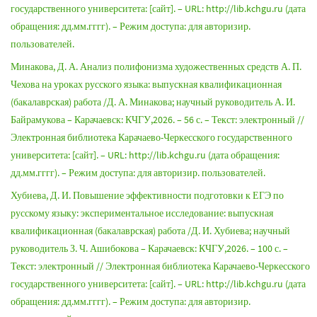
государственного университета: [сайт]. – URL: http://lib.kchgu.ru (дата
обращения: дд.мм.гггг). – Режим доступа: для авторизир.
пользователей.
Минакова, Д. А. Анализ полифонизма художественных средств А. П.
Чехова на уроках русского языка: выпускная квалификационная
(бакалаврская) работа /Д. А. Минакова; научный руководитель А. И.
Байрамукова – Карачаевск: КЧГУ,2026. – 56 с. – Текст: электронный //
Электронная библиотека Карачаево-Черкесского государственного
университета: [сайт]. – URL: http://lib.kchgu.ru (дата обращения:
дд.мм.гггг). – Режим доступа: для авторизир. пользователей.
Хубиева, Д. И. Повышение эффективности подготовки к ЕГЭ по
русскому языку: экспериментальное исследование: выпускная
квалификационная (бакалаврская) работа /Д. И. Хубиева; научный
руководитель З. Ч. Ашибокова – Карачаевск: КЧГУ,2026. – 100 с. –
Текст: электронный // Электронная библиотека Карачаево-Черкесского
государственного университета: [сайт]. – URL: http://lib.kchgu.ru (дата
обращения: дд.мм.гггг). – Режим доступа: для авторизир.