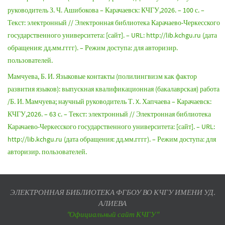
руководитель З. Ч. Ашибокова – Карачаевск: КЧГУ,2026. – 100 с. –
Текст: электронный // Электронная библиотека Карачаево-Черкесского
государственного университета: [сайт]. – URL: http://lib.kchgu.ru (дата
обращения: дд.мм.гггг). – Режим доступа: для авторизир.
пользователей.
Мамчуева, Б. И. Языковые контакты (полилингвизм как фактор
развития языков): выпускная квалификационная (бакалаврская) работа
/Б. И. Мамчуева; научный руководитель Т. X. Хапчаева – Карачаевск:
КЧГУ,2026. – 63 с. – Текст: электронный // Электронная библиотека
Карачаево-Черкесского государственного университета: [сайт]. – URL:
http://lib.kchgu.ru (дата обращения: дд.мм.гггг). – Режим доступа: для
авторизир. пользователей.
ЭЛЕКТРОННАЯ БИБЛИОТЕКА ФГБОУ ВО КЧГУ ИМЕНИ УД.
АЛИЕВА
"Официальный сайт КЧГУ"