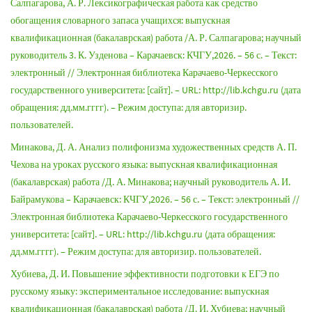
Салпагарова, А. Р. Лексикографическая работа как средство
обогащения словарного запаса учащихся: выпускная
квалификационная (бакалаврская) работа /А. Р. Салпагарова; научный
руководитель 3. К. Узденова – Карачаевск: КЧГУ,2026. – 56 с. – Текст:
электронный // Электронная библиотека Карачаево-Черкесского
государственного университета: [сайт]. – URL: http://lib.kchgu.ru (дата
обращения: дд.мм.гггг). – Режим доступа: для авторизир.
пользователей.
Минакова, Д. А. Анализ полифонизма художественных средств А. П.
Чехова на уроках русского языка: выпускная квалификационная
(бакалаврская) работа /Д. А. Минакова; научный руководитель А. И.
Байрамукова – Карачаевск: КЧГУ,2026. – 56 с. – Текст: электронный //
Электронная библиотека Карачаево-Черкесского государственного
университета: [сайт]. – URL: http://lib.kchgu.ru (дата обращения:
дд.мм.гггг). – Режим доступа: для авторизир. пользователей.
Хубиева, Д. И. Повышение эффективности подготовки к ЕГЭ по
русскому языку: экспериментальное исследование: выпускная
квалификационная (бакалаврская) работа /Д. И. Хубиева; научный