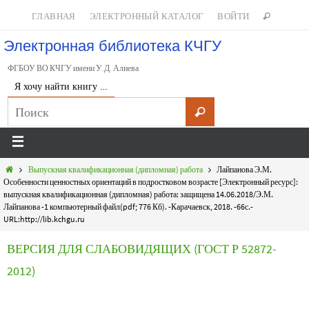
ГЛАВНАЯ
ЭЛЕКТРОННЫЙ КАТАЛОГ
ВОЙТИ
Электронная библиотека КЧГУ
ФГБОУ ВО КЧГУ имени У.Д. Алиева
Я хочу найти книгу …
Выпускная квалификационная (дипломная) работа
Лайпанова Э.М.
Особенности ценностных ориентаций в подростковом возрасте [Электронный ресурс]:
выпускная квалификационная (дипломная) работа: защищена 14.06.2018/Э.М.
Лайпанова -1 компьютерный файл(pdf; 776 Кб). -Карачаевск, 2018. -66с.-
URL:http://lib.kchgu.ru
ВЕРСИЯ ДЛЯ СЛАБОВИДЯЩИХ (ГОСТ Р 52872-
2012)