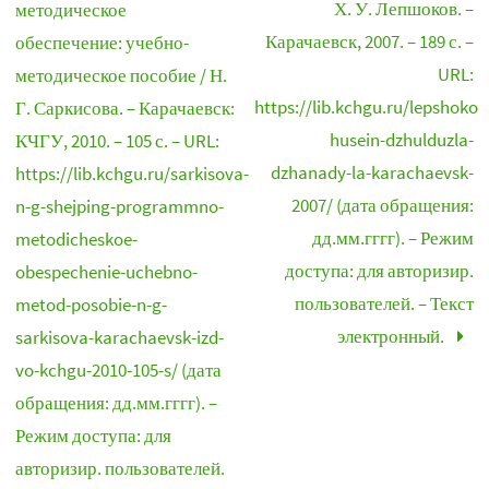
Х. У. Лепшоков. –
методическое
Карачаевск, 2007. – 189 с. –
обеспечение: учебно-
URL:
методическое пособие / Н.
https://lib.kchgu.ru/lepshokov
Г. Саркисова. – Карачаевск:
husein-dzhulduzla-
КЧГУ, 2010. – 105 с. – URL:
dzhanady-la-karachaevsk-
https://lib.kchgu.ru/sarkisova-
2007/ (дата обращения:
n-g-shejping-programmno-
дд.мм.гггг). – Режим
metodicheskoe-
доступа: для авторизир.
obespechenie-uchebno-
пользователей. – Текст
metod-posobie-n-g-
электронный.
sarkisova-karachaevsk-izd-
vo-kchgu-2010-105-s/ (дата
обращения: дд.мм.гггг). –
Режим доступа: для
авторизир. пользователей.