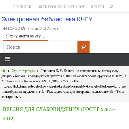
ГЛАВНАЯ
ЭЛЕКТРОННЫЙ КАТАЛОГ
ВОЙТИ
Электронная библиотека КЧГУ
ФГБОУ ВО КЧГУ имени У.Д. Алиева
Я хочу найти книгу …
Худ. литература
Лепшоков Х. У. Кавказ – къарнашлыкъны, шохлукъну
джурту = Кавказ – край дружбы и братства. Стихи на карачаевском и русском языках / Х.
У. Лепшоков. – Карачаевск: КЧГУ, 2008. – 272 с. – URL:
https://lib.kchgu.ru/lepshokov-husein-kavkaz-k-arnashly-k-ny-shohluk-nu-dzhurtu/
(дата обращения: дд.мм.гггг). – Режим доступа: для авторизир. пользователей. – Текст
электронный.
ВЕРСИЯ ДЛЯ СЛАБОВИДЯЩИХ (ГОСТ Р 52872-
2012)