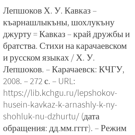
Лепшоков Х. У. Кавказ –
къарнашлыкъны, шохлукъну
джурту = Кавказ – край дружбы и
братства. Стихи на карачаевском
и русском языках / Х. У.
Лепшоков. – Карачаевск: КЧГУ,
2008. – 272 с. – URL:
https://lib.kchgu.ru/lepshokov-
husein-kavkaz-k-arnashly-k-ny-
shohluk-nu-dzhurtu/ (дата
обращения: дд.мм.гггг). – Режим