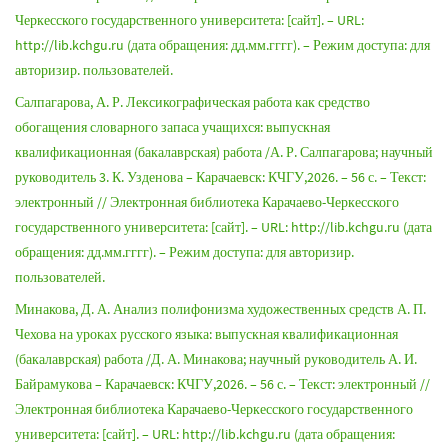
Черкесского государственного университета: [сайт]. – URL:
http://lib.kchgu.ru (дата обращения: дд.мм.гггг). – Режим доступа: для
авторизир. пользователей.
Салпагарова, А. Р. Лексикографическая работа как средство
обогащения словарного запаса учащихся: выпускная
квалификационная (бакалаврская) работа /А. Р. Салпагарова; научный
руководитель 3. К. Узденова – Карачаевск: КЧГУ,2026. – 56 с. – Текст:
электронный // Электронная библиотека Карачаево-Черкесского
государственного университета: [сайт]. – URL: http://lib.kchgu.ru (дата
обращения: дд.мм.гггг). – Режим доступа: для авторизир.
пользователей.
Минакова, Д. А. Анализ полифонизма художественных средств А. П.
Чехова на уроках русского языка: выпускная квалификационная
(бакалаврская) работа /Д. А. Минакова; научный руководитель А. И.
Байрамукова – Карачаевск: КЧГУ,2026. – 56 с. – Текст: электронный //
Электронная библиотека Карачаево-Черкесского государственного
университета: [сайт]. – URL: http://lib.kchgu.ru (дата обращения: