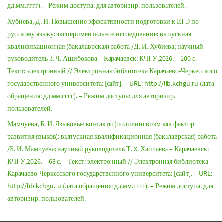
дд.мм.гггг). – Режим доступа: для авторизир. пользователей.
Хубиева, Д. И. Повышение эффективности подготовки к ЕГЭ по
русскому языку: экспериментальное исследование: выпускная
квалификационная (бакалаврская) работа /Д. И. Хубиева; научный
руководитель З. Ч. Ашибокова – Карачаевск: КЧГУ,2026. – 100 с. –
Текст: электронный // Электронная библиотека Карачаево-Черкесского
государственного университета: [сайт]. – URL: http://lib.kchgu.ru (дата
обращения: дд.мм.гггг). – Режим доступа: для авторизир.
пользователей.
Мамчуева, Б. И. Языковые контакты (полилингвизм как фактор
развития языков): выпускная квалификационная (бакалаврская) работа
/Б. И. Мамчуева; научный руководитель Т. X. Хапчаева – Карачаевск:
КЧГУ,2026. – 63 с. – Текст: электронный // Электронная библиотека
Карачаево-Черкесского государственного университета: [сайт]. – URL:
http://lib.kchgu.ru (дата обращения: дд.мм.гггг). – Режим доступа: для
авторизир. пользователей.