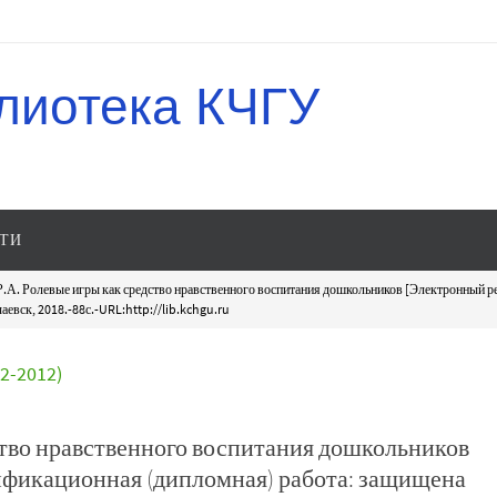
лиотека КЧГУ
ТИ
.А. Ролевые игры как средство нравственного воспитания дошкольников [Электронный р
аевск, 2018.-88с.-URL:http://lib.kchgu.ru
-2012)
ство нравственного воспитания дошкольников
ификационная (дипломная) работа: защищена