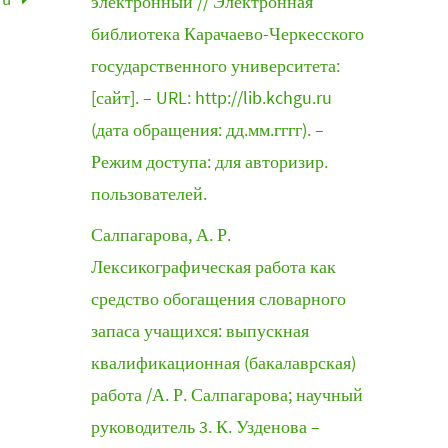
электронный // Электронная
библиотека Карачаево-Черкесского
государственного университета:
[сайт]. – URL: http://lib.kchgu.ru
(дата обращения: дд.мм.гггг). –
Режим доступа: для авторизир.
пользователей.
Салпагарова, А. Р.
Лексикографическая работа как
средство обогащения словарного
запаса учащихся: выпускная
квалификационная (бакалаврская)
работа /А. Р. Салпагарова; научный
руководитель 3. К. Узденова –