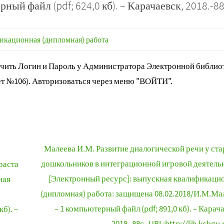
ый файл (pdf; 624,0 кб). – Карачаевск, 2018.-88
икационная (дипломная) работа
ить Логин и Пароль у Администратора Электронной библиот
т №106). Авторизоваться через меню "ВОЙТИ".
Малеева И.М. Развитие диалогической речи у ст
дошкольников в интеграционной игровой деятель
раста
[Электронный ресурс]: выпускная квалификаци
ная
(дипломная) работа: защищена 08.02.2018/И.М.Ма
– 1 компьютерный файл (pdf; 891,0 кб). – Карач
б). –
2018.-88с.-URL:http://lib.kchgu.