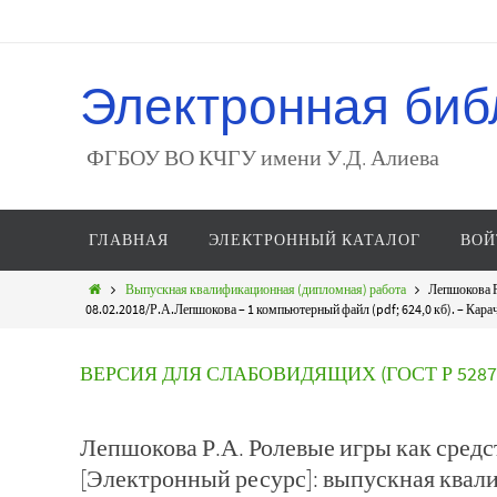
Электронная биб
ФГБОУ ВО КЧГУ имени У.Д. Алиева
ГЛАВНАЯ
ЭЛЕКТРОННЫЙ КАТАЛОГ
ВОЙ
Выпускная квалификационная (дипломная) работа
Лепшокова Р
08.02.2018/Р.А.Лепшокова – 1 компьютерный файл (pdf; 624,0 кб). – Карач
ВЕРСИЯ ДЛЯ СЛАБОВИДЯЩИХ (ГОСТ Р 52872
Лепшокова Р.А. Ролевые игры как сред
[Электронный ресурс]: выпускная квал