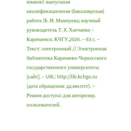
языков): выпускная
квалификационная (бакалаврская)
работа /Б. И. Мамчуева; научный
руководитель Т. X. Хапчаева –
Карачаевск: КЧГУ,2026. – 63 с. –
Текст: электронный // Электронная
библиотека Карачаево-Черкесского
государственного университета:
[сайт]. – URL: http://lib.kchgu.ru
(дата обращения: дд.мм.гггг). –
Режим доступа: для авторизир.
пользователей.