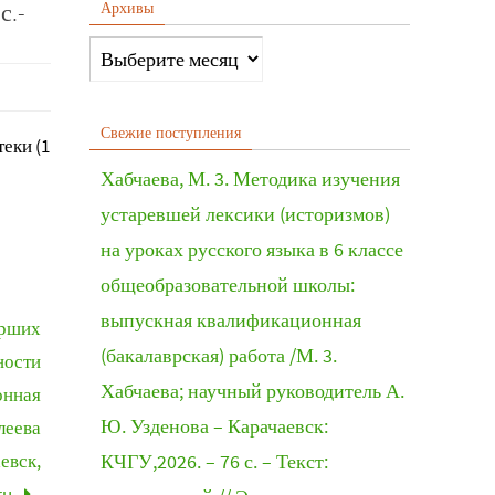
с.-
Архивы
Свежие поступления
еки (1
Хабчаева, М. 3. Методика изучения
устаревшей лексики (историзмов)
на уроках русского языка в 6 классе
общеобразовательной школы:
выпускная квалификационная
арших
(бакалаврская) работа /М. 3.
ности
Хабчаева; научный руководитель А.
онная
Ю. Узденова – Карачаевск:
леева
аевск,
КЧГУ,2026. – 76 с. – Текст:
ru