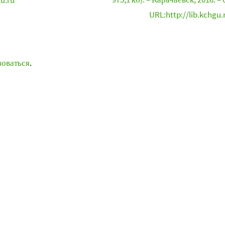
gu.ru
URL:http://lib.kchgu.
зоваться
.