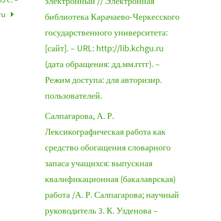
электронный // Электронная
ru
библиотека Карачаево-Черкесского
государственного университета:
[сайт]. – URL: http://lib.kchgu.ru
(дата обращения: дд.мм.гггг). –
Режим доступа: для авторизир.
пользователей.
Салпагарова, А. Р.
Лексикографическая работа как
средство обогащения словарного
запаса учащихся: выпускная
квалификационная (бакалаврская)
работа /А. Р. Салпагарова; научный
руководитель 3. К. Узденова –