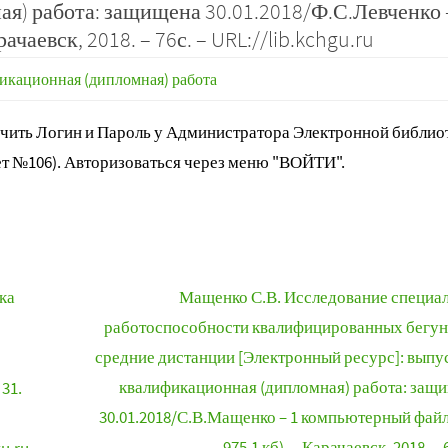
я) работа: защищена 30.01.2018/Ф.С.Левченко 
чаевск, 2018. – 76с. – URL://lib.kchgu.ru
икационная (дипломная) работа
ить Логин и Пароль у Администратора Электронной библиот
т №106). Авторизоваться через меню "ВОЙТИ".
ка
Мащенко С.В. Исследование специа
работоспособности квалифицированных бегун
средние дистанции [Электронный ресурс]: выпу
квалификационная (дипломная) работа: защ
31.
30.01.2018/С.В.Мащенко – 1 компьютерный файл 
975,1 кб). – Карачаевск, 2018. – 6