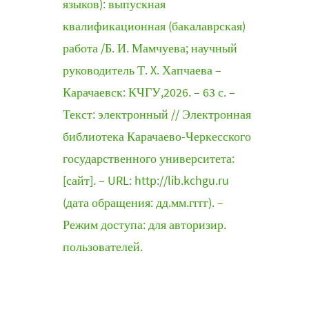
языков): выпускная
квалификационная (бакалаврская)
работа /Б. И. Мамчуева; научный
руководитель Т. X. Хапчаева –
Карачаевск: КЧГУ,2026. – 63 с. –
Текст: электронный // Электронная
библиотека Карачаево-Черкесского
государственного университета:
[сайт]. – URL: http://lib.kchgu.ru
(дата обращения: дд.мм.гггг). –
Режим доступа: для авторизир.
пользователей.