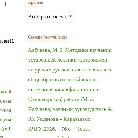
– 1
Архивы
Свежие поступления
еки (1
Хабчаева, М. 3. Методика изучения
устаревшей лексики (историзмов)
на уроках русского языка в 6 классе
общеобразовательной школы:
выпускная квалификационная
льной
(бакалаврская) работа /М. 3.
ов на
Хабчаева; научный руководитель А.
скная
Ю. Узденова – Карачаевск:
ищена
(pdf;
КЧГУ,2026. – 76 с. – Текст:
3 с. –