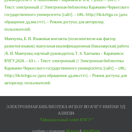
Текст: электронный // Электронная библиотека Карачаево-Черкесского
государственного университета: [сайт]. – URL: http://lib.kchgu.ru (дата
обращения: дд.мм.гггг). – Режим доступа: для авторизир.
пользователей.
Мамчуева, Б. И. Языковые контакты (полилингвизм как фактор
развития языков): выпускная квалификационная (бакалаврская) работа
/Б. И. Мамчуева; научный руководитель Т. X. Хапчаева – Карачаевск:
КЧГУ,2026. – 63 с. – Текст: электронный // Электронная библиотека
Карачаево-Черкесского государственного университета: [сайт]. – URL:
http://lib.kchgu.ru (дата обращения: дд.мм.гггг). – Режим доступа: для
авторизир. пользователей.
ЭЛЕКТРОННАЯ БИБЛИОТЕКА ФГБОУ ВО КЧГУ ИМЕНИ УД.
АЛИЕВА
"Официальный сайт КЧГУ"
создано с помощью
Nirvana
&
WordPress.