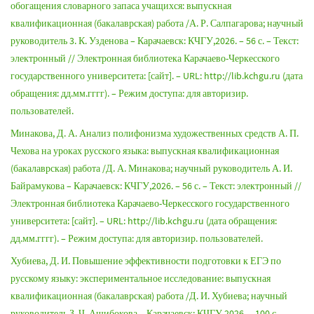
обогащения словарного запаса учащихся: выпускная
квалификационная (бакалаврская) работа /А. Р. Салпагарова; научный
руководитель 3. К. Узденова – Карачаевск: КЧГУ,2026. – 56 с. – Текст:
электронный // Электронная библиотека Карачаево-Черкесского
государственного университета: [сайт]. – URL: http://lib.kchgu.ru (дата
обращения: дд.мм.гггг). – Режим доступа: для авторизир.
пользователей.
Минакова, Д. А. Анализ полифонизма художественных средств А. П.
Чехова на уроках русского языка: выпускная квалификационная
(бакалаврская) работа /Д. А. Минакова; научный руководитель А. И.
Байрамукова – Карачаевск: КЧГУ,2026. – 56 с. – Текст: электронный //
Электронная библиотека Карачаево-Черкесского государственного
университета: [сайт]. – URL: http://lib.kchgu.ru (дата обращения:
дд.мм.гггг). – Режим доступа: для авторизир. пользователей.
Хубиева, Д. И. Повышение эффективности подготовки к ЕГЭ по
русскому языку: экспериментальное исследование: выпускная
квалификационная (бакалаврская) работа /Д. И. Хубиева; научный
руководитель З. Ч. Ашибокова – Карачаевск: КЧГУ,2026. – 100 с. –