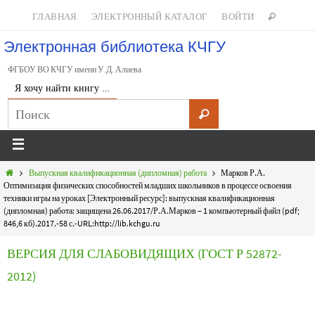
ГЛАВНАЯ
ЭЛЕКТРОННЫЙ КАТАЛОГ
ВОЙТИ
Электронная библиотека КЧГУ
ФГБОУ ВО КЧГУ имени У.Д. Алиева
Я хочу найти книгу …
Выпускная квалификационная (дипломная) работа
Марков Р.А.
Оптимизация физических способностей младших школьников в процессе освоения
техники игры на уроках [Электронный ресурс]: выпускная квалификационная
(дипломная) работа: защищена 26.06.2017/Р.А.Марков – 1 компьютерный файл (pdf;
846,6 кб).2017.-58 с.-URL:http://lib.kchgu.ru
ВЕРСИЯ ДЛЯ СЛАБОВИДЯЩИХ (ГОСТ Р 52872-
2012)