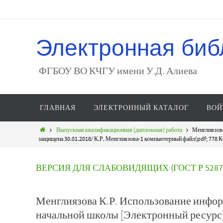
Электронная биб
ФГБОУ ВО КЧГУ имени У.Д. Алиева
ГЛАВНАЯ
ЭЛЕКТРОННЫЙ КАТАЛОГ
ВОЙ
Выпускная квалификационная (дипломная) работа
Менглиязова
защищена 30.01.2018/ К.Р. Менглиязова-1 компьютерный файл(pdf; 778 Кб)
ВЕРСИЯ ДЛЯ СЛАБОВИДЯЩИХ (ГОСТ Р 52872
Менглиязова К.Р. Использование инфо
начальной школы [Электронный ресурс]