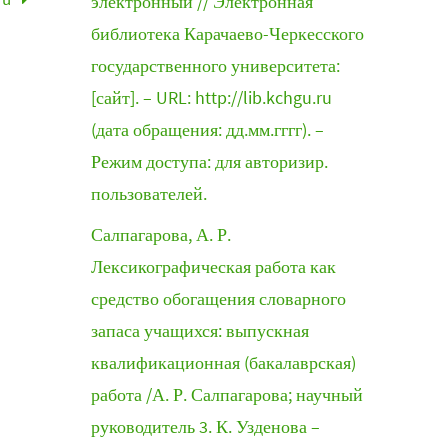
электронный // Электронная
библиотека Карачаево-Черкесского
государственного университета:
[сайт]. – URL: http://lib.kchgu.ru
(дата обращения: дд.мм.гггг). –
Режим доступа: для авторизир.
пользователей.
Салпагарова, А. Р.
Лексикографическая работа как
средство обогащения словарного
запаса учащихся: выпускная
квалификационная (бакалаврская)
работа /А. Р. Салпагарова; научный
руководитель 3. К. Узденова –