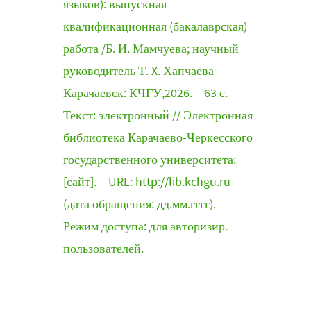
языков): выпускная
квалификационная (бакалаврская)
работа /Б. И. Мамчуева; научный
руководитель Т. X. Хапчаева –
Карачаевск: КЧГУ,2026. – 63 с. –
Текст: электронный // Электронная
библиотека Карачаево-Черкесского
государственного университета:
[сайт]. – URL: http://lib.kchgu.ru
(дата обращения: дд.мм.гггг). –
Режим доступа: для авторизир.
пользователей.