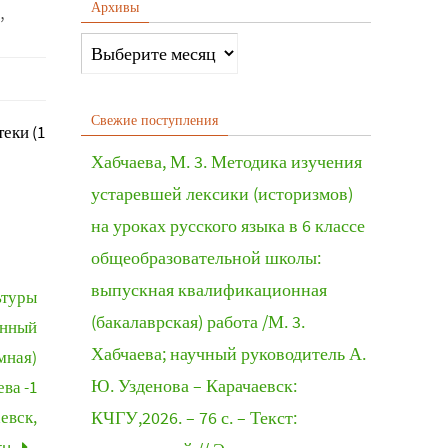
,
Архивы
Свежие поступления
еки (1
Хабчаева, М. 3. Методика изучения
устаревшей лексики (историзмов)
на уроках русского языка в 6 классе
общеобразовательной школы:
выпускная квалификационная
ьтуры
(бакалаврская) работа /М. 3.
онный
Хабчаева; научный руководитель А.
мная)
Ю. Узденова – Карачаевск:
ва -1
евск,
КЧГУ,2026. – 76 с. – Текст:
ru