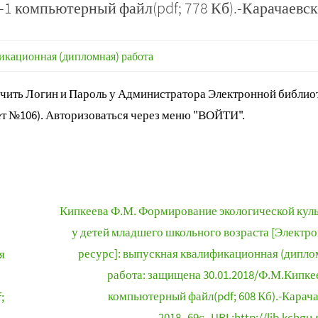
-1 компьютерный файл(pdf; 778 Кб).-Карачаевск
кационная (дипломная) работа
ить Логин и Пароль у Администратора Электронной библиот
т №106). Авторизоваться через меню "ВОЙТИ".
Кипкеева Ф.М. Формирование экологической кул
у детей младшего школьного возраста [Электр
ресурс]: выпускная квалификационная (дипло
я
работа: защищена 30.01.2018/Ф.М.Кипкее
компьютерный файл(pdf; 608 Кб).-Карача
;
2018.-69с.-URL:http://lib.kchgu.