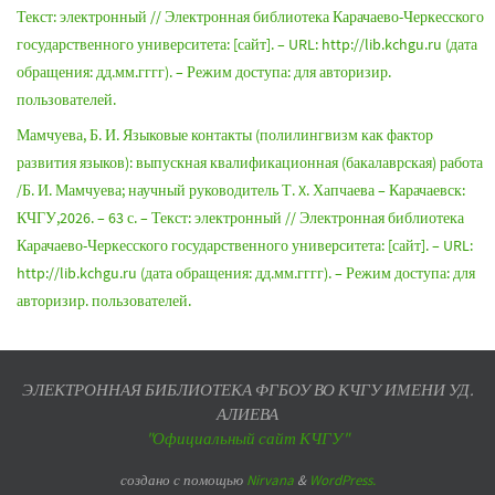
Текст: электронный // Электронная библиотека Карачаево-Черкесского
государственного университета: [сайт]. – URL: http://lib.kchgu.ru (дата
обращения: дд.мм.гггг). – Режим доступа: для авторизир.
пользователей.
Мамчуева, Б. И. Языковые контакты (полилингвизм как фактор
развития языков): выпускная квалификационная (бакалаврская) работа
/Б. И. Мамчуева; научный руководитель Т. X. Хапчаева – Карачаевск:
КЧГУ,2026. – 63 с. – Текст: электронный // Электронная библиотека
Карачаево-Черкесского государственного университета: [сайт]. – URL:
http://lib.kchgu.ru (дата обращения: дд.мм.гггг). – Режим доступа: для
авторизир. пользователей.
ЭЛЕКТРОННАЯ БИБЛИОТЕКА ФГБОУ ВО КЧГУ ИМЕНИ УД.
АЛИЕВА
"Официальный сайт КЧГУ"
создано с помощью
Nirvana
&
WordPress.