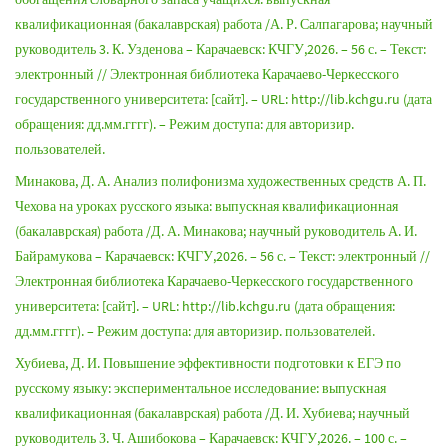
квалификационная (бакалаврская) работа /А. Р. Салпагарова; научный
руководитель 3. К. Узденова – Карачаевск: КЧГУ,2026. – 56 с. – Текст:
электронный // Электронная библиотека Карачаево-Черкесского
государственного университета: [сайт]. – URL: http://lib.kchgu.ru (дата
обращения: дд.мм.гггг). – Режим доступа: для авторизир.
пользователей.
Минакова, Д. А. Анализ полифонизма художественных средств А. П.
Чехова на уроках русского языка: выпускная квалификационная
(бакалаврская) работа /Д. А. Минакова; научный руководитель А. И.
Байрамукова – Карачаевск: КЧГУ,2026. – 56 с. – Текст: электронный //
Электронная библиотека Карачаево-Черкесского государственного
университета: [сайт]. – URL: http://lib.kchgu.ru (дата обращения:
дд.мм.гггг). – Режим доступа: для авторизир. пользователей.
Хубиева, Д. И. Повышение эффективности подготовки к ЕГЭ по
русскому языку: экспериментальное исследование: выпускная
квалификационная (бакалаврская) работа /Д. И. Хубиева; научный
руководитель З. Ч. Ашибокова – Карачаевск: КЧГУ,2026. – 100 с. –