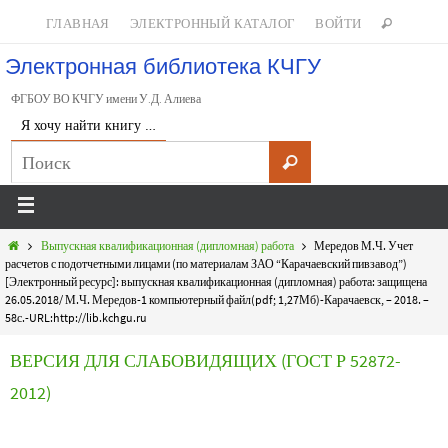
ГЛАВНАЯ
ЭЛЕКТРОННЫЙ КАТАЛОГ
ВОЙТИ
Электронная библиотека КЧГУ
ФГБОУ ВО КЧГУ имени У.Д. Алиева
Я хочу найти книгу …
Выпускная квалификационная (дипломная) работа
Мередов М.Ч. Учет
расчетов с подотчетными лицами (по материалам ЗАО “Карачаевский пивзавод”)
[Электронный ресурс]: выпускная квалификационная (дипломная) работа: защищена
26.05.2018/ М.Ч. Мередов-1 компьютерный файл(pdf; 1,27Мб)-Карачаевск, – 2018. –
58с.-URL:http://lib.kchgu.ru
ВЕРСИЯ ДЛЯ СЛАБОВИДЯЩИХ (ГОСТ Р 52872-
2012)