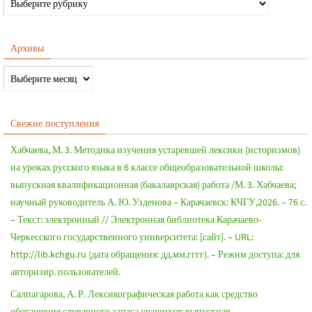
Архивы
Свежие поступления
Хабчаева, М. 3. Методика изучения устаревшей лексики (историзмов)
на уроках русского языка в 6 классе общеобразовательной школы:
выпускная квалификационная (бакалаврская) работа /М. 3. Хабчаева;
научный руководитель А. Ю. Узденова – Карачаевск: КЧГУ,2026. – 76 с.
– Текст: электронный // Электронная библиотека Карачаево-
Черкесского государственного университета: [сайт]. – URL:
http://lib.kchgu.ru (дата обращения: дд.мм.гггг). – Режим доступа: для
авторизир. пользователей.
Салпагарова, А. Р. Лексикографическая работа как средство
обогащения словарного запаса учащихся: выпускная