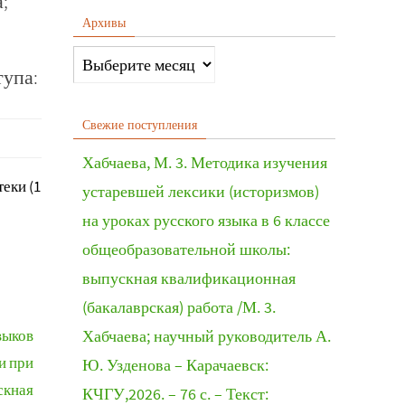
;
Архивы
тупа:
Свежие поступления
Хабчаева, М. 3. Методика изучения
еки (1
устаревшей лексики (историзмов)
на уроках русского языка в 6 классе
общеобразовательной школы:
выпускная квалификационная
(бакалаврская) работа /М. 3.
выков
Хабчаева; научный руководитель А.
и при
Ю. Узденова – Карачаевск:
скная
КЧГУ,2026. – 76 с. – Текст: