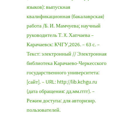
языков): выпускная
квалификационная (бакалаврская)
работа /Б. И. Мамчуева; научный
руководитель Т. X. Хапчаева –
Карачаевск: КЧГУ,2026. – 63 с. –
Текст: электронный // Электронная
библиотека Карачаево-Черкесского
государственного университета:
[сайт]. – URL: http://lib.kchgu.ru
(дата обращения: дд.мм.гггг). –
Режим доступа: для авторизир.
пользователей.