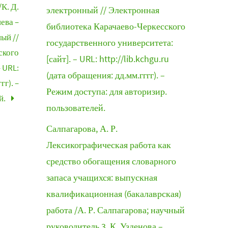
К. Д.
электронный // Электронная
ева –
библиотека Карачаево-Черкесского
ный //
государственного университета:
ского
[сайт]. – URL: http://lib.kchgu.ru
– URL:
(дата обращения: дд.мм.гггг). –
гг). –
Режим доступа: для авторизир.
й.
пользователей.
Салпагарова, А. Р.
Лексикографическая работа как
средство обогащения словарного
запаса учащихся: выпускная
квалификационная (бакалаврская)
работа /А. Р. Салпагарова; научный
руководитель 3. К. Узденова –