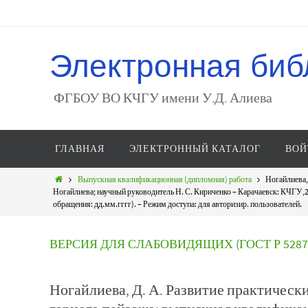
Электронная биб
ФГБОУ ВО КЧГУ имени У.Д. Алиева
ГЛАВНАЯ
ЭЛЕКТРОННЫЙ КАТАЛОГ
ВОЙ
Выпускная квалификационная (дипломная) работа
Ногайлиева,
Ногайлиева; научный руководитель Н. С. Кириченко – Карачаевск: КЧГУ,2026
обращения: дд.мм.гггг). – Режим доступа: для авторизир. пользователей.
ВЕРСИЯ ДЛЯ СЛАБОВИДЯЩИХ (ГОСТ Р 52872
Ногайлиева, Д. А. Развитие практическ