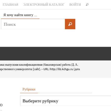
ГЛАВНАЯ
ЭЛЕКТРОННЫЙ КАТАЛОГ
ВОЙТИ
Я хочу найти книгу …
ажа: выпускная квалификационная (бакалаврская) работа /Д. А.
твенного университета: [сайт]. – URL: http://lib.kchgu.ru (дата
Рубрики
ю