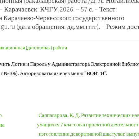
ионная (бакалаврская) работа /Д. А. Ногайлиева
 Карачаевск: КЧГУ,2026. – 57 с. – Текст:
а Карачаево-Черкесского государственного
chgu.ru (дата обращения: дд.мм.гггг). – Режим дос
кационная (дипломная) работа
ить Логин и Пароль у Администратора Электронной библиот
т №106). Авторизоваться через меню "ВОЙТИ".
о
Салпагарова, К. Д. Развитие технических на
учащихся 7 классов в проектной деятельност
на
изготовлении декоративной шкатулки: выпу