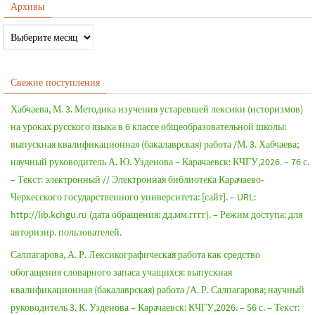
Архивы
Свежие поступления
Хабчаева, М. 3. Методика изучения устаревшей лексики (историзмов)
на уроках русского языка в 6 классе общеобразовательной школы:
выпускная квалификационная (бакалаврская) работа /М. 3. Хабчаева;
научный руководитель А. Ю. Узденова – Карачаевск: КЧГУ,2026. – 76 с.
– Текст: электронный // Электронная библиотека Карачаево-
Черкесского государственного университета: [сайт]. – URL:
http://lib.kchgu.ru (дата обращения: дд.мм.гггг). – Режим доступа: для
авторизир. пользователей.
Салпагарова, А. Р. Лексикографическая работа как средство
обогащения словарного запаса учащихся: выпускная
квалификационная (бакалаврская) работа /А. Р. Салпагарова; научный
руководитель 3. К. Узденова – Карачаевск: КЧГУ,2026. – 56 с. – Текст: