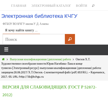
ГЛАВНАЯ
ЭЛЕКТРОННЫЙ КАТАЛОГ
ВОЙТИ
Электронная библиотека КЧГУ
ФГБОУ ВО КЧГУ имени У.Д. Алиева
Я хочу найти книгу …
Выпускная квалификационная (дипломная) работа
Овезов Х.Т.
Художественное своеобразие повести Юрия Нагибина «Тьма в конце
туннеля»[Электронный ресурс]: выпускная квалификационная (дипломная) работа:
защищена 28.06.2017/ Х.Т.Овезов.-1 компьютерный файл (pdf; 653 Кб.). – Карачаевск,
2017.-55. URL: http:// lib@kchgu.ru
ВЕРСИЯ ДЛЯ СЛАБОВИДЯЩИХ (ГОСТ Р 52872-
2012)