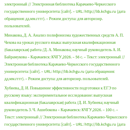
электронный // Электронная библиотека Карачаево-Черкесского
государственного университета: [сайт]. – URL: http://lib.kchgu.ru (дата
обращения: дд.мм.гггг). – Режим доступа: для авторизир.
пользователей.
Минакова, Д. А. Анализ полифонизма художественных средств А. П.
Чехова на уроках русского языка: выпускная квалификационная
(бакалаврская) работа /Д. А. Минакова; научный руководитель А. И.
Байрамукова – Карачаевск: КЧГУ,2026. – 56 с. – Текст: электронный //
Электронная библиотека Карачаево-Черкесского государственного
университета: [сайт]. – URL: http://lib.kchgu.ru (дата обращения:
дд.мм.гггг). – Режим доступа: для авторизир. пользователей.
Хубиева, Д. И. Повышение эффективности подготовки к ЕГЭ по
русскому языку: экспериментальное исследование: выпускная
квалификационная (бакалаврская) работа /Д. И. Хубиева; научный
руководитель З. Ч. Ашибокова – Карачаевск: КЧГУ,2026. – 100 с. –
Текст: электронный // Электронная библиотека Карачаево-Черкесского
государственного университета: [сайт]. – URL: http://lib.kchgu.ru (дата