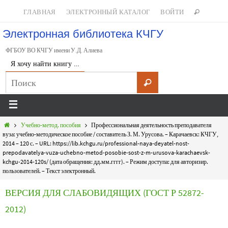
ГЛАВНАЯ
ЭЛЕКТРОННЫЙ КАТАЛОГ
ВОЙТИ
Электронная библиотека КЧГУ
ФГБОУ ВО КЧГУ имени У.Д. Алиева
Я хочу найти книгу …
Учебно-метод. пособия
Профессиональная деятельность преподавателя
вуза: учебно-методическое пособие / составитель З. М. Урусова. – Карачаевск: КЧГУ,
2014 – 120 с. – URL: https://lib.kchgu.ru/professional-naya-deyatel-nost-
prepodavatelya-vuza-uchebno-metod-posobie-sost-z-m-urusova-karachaevsk-
kchgu-2014-120s/ (дата обращения: дд.мм.гггг). – Режим доступа: для авторизир.
пользователей. – Текст электронный.
ВЕРСИЯ ДЛЯ СЛАБОВИДЯЩИХ (ГОСТ Р 52872-
2012)