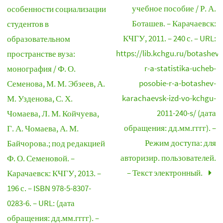
учебное пособие / Р. А.
особенности социализации
Боташев. – Карачаевск:
студентов в
КЧГУ, 2011. – 240 с. – URL:
образовательном
https://lib.kchgu.ru/botashev-
пространстве вуза:
r-a-statistika-ucheb-
монография / Ф. О.
posobie-r-a-botashev-
Семенова, М. М. Эбзеев, А.
karachaevsk-izd-vo-kchgu-
М. Узденова, С. Х.
2011-240-s/ (дата
Чомаева, Л. М. Койчуева,
обращения: дд.мм.гггг). –
Г. А. Чомаева, А. М.
Режим доступа: для
Байчорова.; под редакцией
авторизир. пользователей.
Ф. О. Семеновой. –
– Текст электронный.
Карачаевск: КЧГУ, 2013. –
196 с. – ISBN 978-5-8307-
0283-6. – URL: (дата
обращения: дд.мм.гггг). –