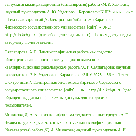
выпускная квалификационная (бакалаврская) работа /М. 3. Хабчаева;
научный руководитель А. Ю. Узденова – Карачаевск: КЧГУ,2026. – 76 с.
– Текст: электронный // Электронная библиотека Карачаево-
Черкесского государственного университета: [сайт]. – URL:
http://lib.kchgu.ru (дата обращения: дд.мм.гггг). – Режим доступа: для
авторизир. пользователей.
Салпагарова, А. Р. Лексикографическая работа как средство
обогащения словарного запаса учащихся: выпускная
квалификационная (бакалаврская) работа /А. Р. Салпагарова; научный
руководитель 3. К. Узденова – Карачаевск: КЧГУ,2026. – 56 с. – Текст:
электронный // Электронная библиотека Карачаево-Черкесского
государственного университета: [сайт]. – URL: http://lib.kchgu.ru (дата
обращения: дд.мм.гггг). – Режим доступа: для авторизир.
пользователей.
Минакова, Д. А. Анализ полифонизма художественных средств А. П.
Чехова на уроках русского языка: выпускная квалификационная
(бакалаврская) работа /Д. А. Минакова; научный руководитель А. И.