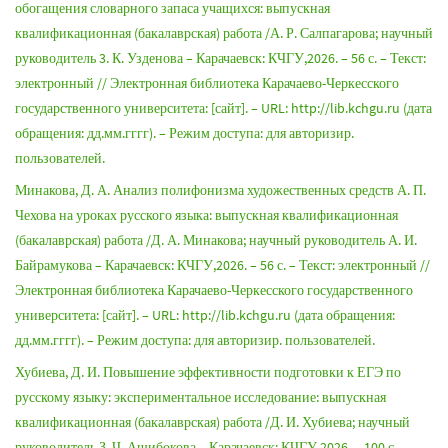
обогащения словарного запаса учащихся: выпускная
квалификационная (бакалаврская) работа /А. Р. Салпагарова; научный
руководитель 3. К. Узденова – Карачаевск: КЧГУ,2026. – 56 с. – Текст:
электронный // Электронная библиотека Карачаево-Черкесского
государственного университета: [сайт]. – URL: http://lib.kchgu.ru (дата
обращения: дд.мм.гггг). – Режим доступа: для авторизир.
пользователей.
Минакова, Д. А. Анализ полифонизма художественных средств А. П.
Чехова на уроках русского языка: выпускная квалификационная
(бакалаврская) работа /Д. А. Минакова; научный руководитель А. И.
Байрамукова – Карачаевск: КЧГУ,2026. – 56 с. – Текст: электронный //
Электронная библиотека Карачаево-Черкесского государственного
университета: [сайт]. – URL: http://lib.kchgu.ru (дата обращения:
дд.мм.гггг). – Режим доступа: для авторизир. пользователей.
Хубиева, Д. И. Повышение эффективности подготовки к ЕГЭ по
русскому языку: экспериментальное исследование: выпускная
квалификационная (бакалаврская) работа /Д. И. Хубиева; научный
руководитель З. Ч. Ашибокова – Карачаевск: КЧГУ,2026. – 100 с. –