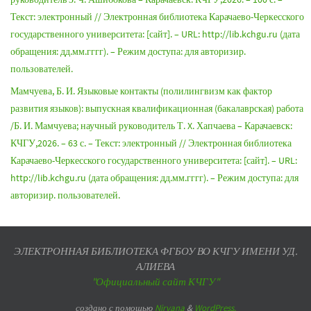
Текст: электронный // Электронная библиотека Карачаево-Черкесского
государственного университета: [сайт]. – URL: http://lib.kchgu.ru (дата
обращения: дд.мм.гггг). – Режим доступа: для авторизир.
пользователей.
Мамчуева, Б. И. Языковые контакты (полилингвизм как фактор
развития языков): выпускная квалификационная (бакалаврская) работа
/Б. И. Мамчуева; научный руководитель Т. X. Хапчаева – Карачаевск:
КЧГУ,2026. – 63 с. – Текст: электронный // Электронная библиотека
Карачаево-Черкесского государственного университета: [сайт]. – URL:
http://lib.kchgu.ru (дата обращения: дд.мм.гггг). – Режим доступа: для
авторизир. пользователей.
ЭЛЕКТРОННАЯ БИБЛИОТЕКА ФГБОУ ВО КЧГУ ИМЕНИ УД.
АЛИЕВА
"Официальный сайт КЧГУ"
создано с помощью
Nirvana
&
WordPress.