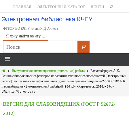
ГЛАВНАЯ
ЭЛЕКТРОННЫЙ КАТАЛОГ
ВОЙТИ
Электронная библиотека КЧГУ
ФГБОУ ВО КЧГУ имени У.Д. Алиева
Я хочу найти книгу …
Выпускная квалификационная (дипломная) работа
Рахманбердиев А.К.
Влияние биологических факторов на развитие физических способностей [Электронный
ресурс]: выпускная квалификационная (дипломная) работа: защищена 27.06.2018/ А.К.
Рахманбердиев -1 компьютерный файл(pdf; 954 Кб). -Карачаевск, 2018. – 57с.-
URL:http://lib.kchgu.ru
ВЕРСИЯ ДЛЯ СЛАБОВИДЯЩИХ (ГОСТ Р 52872-
2012)