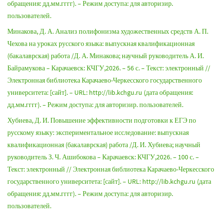
обращения: дд.мм.гггг). – Режим доступа: для авторизир.
пользователей.
Минакова, Д. А. Анализ полифонизма художественных средств А. П.
Чехова на уроках русского языка: выпускная квалификационная
(бакалаврская) работа /Д. А. Минакова; научный руководитель А. И.
Байрамукова – Карачаевск: КЧГУ,2026. – 56 с. – Текст: электронный //
Электронная библиотека Карачаево-Черкесского государственного
университета: [сайт]. – URL: http://lib.kchgu.ru (дата обращения:
дд.мм.гггг). – Режим доступа: для авторизир. пользователей.
Хубиева, Д. И. Повышение эффективности подготовки к ЕГЭ по
русскому языку: экспериментальное исследование: выпускная
квалификационная (бакалаврская) работа /Д. И. Хубиева; научный
руководитель З. Ч. Ашибокова – Карачаевск: КЧГУ,2026. – 100 с. –
Текст: электронный // Электронная библиотека Карачаево-Черкесского
государственного университета: [сайт]. – URL: http://lib.kchgu.ru (дата
обращения: дд.мм.гггг). – Режим доступа: для авторизир.
пользователей.