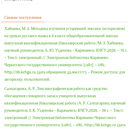
Свежие поступления
Хабчаева, М. 3. Методика изучения устаревшей лексики (историзмов)
на уроках русского языка в 6 классе общеобразовательной школы:
выпускная квалификационная (бакалаврская) работа /М. 3. Хабчаева;
научный руководитель А. Ю. Узденова – Карачаевск: КЧГУ,2026. – 76 с.
– Текст: электронный // Электронная библиотека Карачаево-
Черкесского государственного университета: [сайт]. – URL:
http://lib.kchgu.ru (дата обращения: дд.мм.гггг). – Режим доступа: для
авторизир. пользователей.
Салпагарова, А. Р. Лексикографическая работа как средство
обогащения словарного запаса учащихся: выпускная
квалификационная (бакалаврская) работа /А. Р. Салпагарова; научный
руководитель 3. К. Узденова – Карачаевск: КЧГУ,2026. – 56 с. – Текст:
электронный // Электронная библиотека Карачаево-Черкесского
государственного университета: [сайт]. – URL: http://lib.kchgu.ru (дата