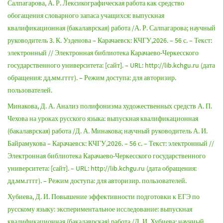
Салпагарова, А. Р. Лексикографическая работа как средство
обогащения словарного запаса учащихся: выпускная
квалификационная (бакалаврская) работа /А. Р. Салпагарова; научный
руководитель 3. К. Узденова – Карачаевск: КЧГУ,2026. – 56 с. – Текст:
электронный // Электронная библиотека Карачаево-Черкесского
государственного университета: [сайт]. – URL: http://lib.kchgu.ru (дата
обращения: дд.мм.гггг). – Режим доступа: для авторизир.
пользователей.
Минакова, Д. А. Анализ полифонизма художественных средств А. П.
Чехова на уроках русского языка: выпускная квалификационная
(бакалаврская) работа /Д. А. Минакова; научный руководитель А. И.
Байрамукова – Карачаевск: КЧГУ,2026. – 56 с. – Текст: электронный //
Электронная библиотека Карачаево-Черкесского государственного
университета: [сайт]. – URL: http://lib.kchgu.ru (дата обращения:
дд.мм.гггг). – Режим доступа: для авторизир. пользователей.
Хубиева, Д. И. Повышение эффективности подготовки к ЕГЭ по
русскому языку: экспериментальное исследование: выпускная
квалификационная (бакалаврская) работа /Д. И. Хубиева; научный