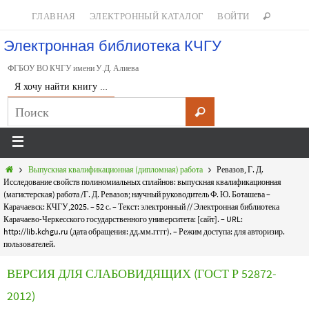
ГЛАВНАЯ
ЭЛЕКТРОННЫЙ КАТАЛОГ
ВОЙТИ
Электронная библиотека КЧГУ
ФГБОУ ВО КЧГУ имени У.Д. Алиева
Я хочу найти книгу …
Выпускная квалификационная (дипломная) работа
Ревазов, Г. Д.
Исследование свойств полиномиальных сплайнов: выпускная квалификационная
(магистерская) работа /Г. Д. Ревазов; научный руководитель Ф. Ю. Боташева –
Карачаевск: КЧГУ,2025. – 52 с. – Текст: электронный // Электронная библиотека
Карачаево-Черкесского государственного университета: [сайт]. – URL:
http://lib.kchgu.ru (дата обращения: дд.мм.гггг). – Режим доступа: для авторизир.
пользователей.
ВЕРСИЯ ДЛЯ СЛАБОВИДЯЩИХ (ГОСТ Р 52872-
2012)