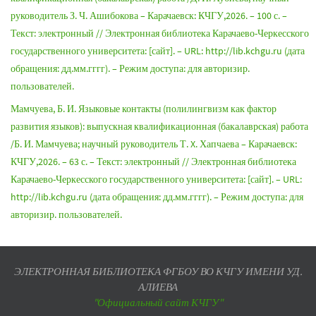
руководитель З. Ч. Ашибокова – Карачаевск: КЧГУ,2026. – 100 с. –
Текст: электронный // Электронная библиотека Карачаево-Черкесского
государственного университета: [сайт]. – URL: http://lib.kchgu.ru (дата
обращения: дд.мм.гггг). – Режим доступа: для авторизир.
пользователей.
Мамчуева, Б. И. Языковые контакты (полилингвизм как фактор
развития языков): выпускная квалификационная (бакалаврская) работа
/Б. И. Мамчуева; научный руководитель Т. X. Хапчаева – Карачаевск:
КЧГУ,2026. – 63 с. – Текст: электронный // Электронная библиотека
Карачаево-Черкесского государственного университета: [сайт]. – URL:
http://lib.kchgu.ru (дата обращения: дд.мм.гггг). – Режим доступа: для
авторизир. пользователей.
ЭЛЕКТРОННАЯ БИБЛИОТЕКА ФГБОУ ВО КЧГУ ИМЕНИ УД.
АЛИЕВА
"Официальный сайт КЧГУ"