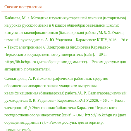
Свежие поступления
Хабчаева, М. 3. Методика изучения устаревшей лексики (историзмов)
на уроках русского языка в 6 классе общеобразовательной школы:
выпускная квалификационная (бакалаврская) работа /М. 3. Хабчаева;
научный руководитель А. Ю. Узденова – Карачаевск: КЧГУ,2026. – 76 с.
– Текст: электронный // Электронная библиотека Карачаево-
Черкесского государственного университета: [сайт]. – URL:
http://lib.kchgu.ru (дата обращения: дд.мм.гггг). – Режим доступа: для
авторизир. пользователей.
Салпагарова, А. Р. Лексикографическая работа как средство
обогащения словарного запаса учащихся: выпускная
квалификационная (бакалаврская) работа /А. Р. Салпагарова; научный
руководитель 3. К. Узденова – Карачаевск: КЧГУ,2026. – 56 с. – Текст:
электронный // Электронная библиотека Карачаево-Черкесского
государственного университета: [сайт]. – URL: http://lib.kchgu.ru (дата
обращения: дд.мм.гггг). – Режим доступа: для авторизир.
пользователей.