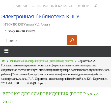
ГЛАВНАЯ
ЭЛЕКТРОННЫЙ КАТАЛОГ
ВОЙТИ
Электронная библиотека КЧГУ
ФГБОУ ВО КЧГУ имени У.Д. Алиева
Я хочу найти книгу …
Выпускная квалификационная (дипломная) работа
Саркитов А.А.
Государственная социальная политика в сфере защиты материнства и детства:
современное состояние и пути оптимизации (на примере Карачаевского муниципального
района) [Электронный ресурс]:выпускная квалификационная (дипломная) работа:
защищена 01.06.2017/А.А. Саркитов.-1компьютерный файл(pdf; 673 Кб).-Карачаевск,
2017.-70с. URL: http:// lib@kchgu.ru.
ВЕРСИЯ ДЛЯ СЛАБОВИДЯЩИХ (ГОСТ Р 52872-
2012)