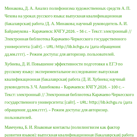
Минакова, Д. А. Анализ полифонизма художественных средств А. П.
Чехова на уроках русского языка: выпускная квалификационная
(бакалаврская) работа /Д. А. Минакова; научный руководитель А. И.
Байрамукова – Карачаевск: КЧГУ,2026. – 56 с. – Текст: электронный //
Электронная библиотека Карачаево-Черкесского государственного
университета: [сайт]. – URL: http://lib.kchgu.ru (дата обращения:
дд.мм.гггг). – Режим доступа: для авторизир. пользователей.
Хубиева, Д. И. Повышение эффективности подготовки к ЕГЭ по
русскому языку: экспериментальное исследование: выпускная
квалификационная (бакалаврская) работа /Д. И. Хубиева; научный
руководитель З. Ч. Ашибокова – Карачаевск: КЧГУ,2026. – 100 с. –
Текст: электронный // Электронная библиотека Карачаево-Черкесского
государственного университета: [сайт]. – URL: http://lib.kchgu.ru (дата
обращения: дд.мм.гггг). – Режим доступа: для авторизир.
пользователей.
Мамчуева, Б. И. Языковые контакты (полилингвизм как фактор
развития языков): выпускная квалификационная (бакалаврская) работа