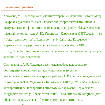
Свежие поступления
Хабчаева, М. 3. Методика изучения устаревшей лексики (историзмов)
на уроках русского языка в 6 классе общеобразовательной школы:
выпускная квалификационная (бакалаврская) работа /М. 3. Хабчаева;
научный руководитель А. Ю. Узденова – Карачаевск: КЧГУ,2026. – 76 с.
– Текст: электронный // Электронная библиотека Карачаево-
Черкесского государственного университета: [сайт]. – URL:
http://lib.kchgu.ru (дата обращения: дд.мм.гггг). – Режим доступа: для
авторизир. пользователей.
Салпагарова, А. Р. Лексикографическая работа как средство
обогащения словарного запаса учащихся: выпускная
квалификационная (бакалаврская) работа /А. Р. Салпагарова; научный
руководитель 3. К. Узденова – Карачаевск: КЧГУ,2026. – 56 с. – Текст:
электронный // Электронная библиотека Карачаево-Черкесского
государственного университета: [сайт]. – URL: http://lib.kchgu.ru (дата
обращения: дд.мм.гггг). – Режим доступа: для авторизир.