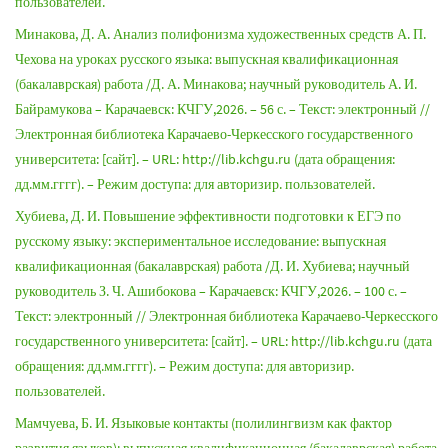
пользователей.
Минакова, Д. А. Анализ полифонизма художественных средств А. П.
Чехова на уроках русского языка: выпускная квалификационная
(бакалаврская) работа /Д. А. Минакова; научный руководитель А. И.
Байрамукова – Карачаевск: КЧГУ,2026. – 56 с. – Текст: электронный //
Электронная библиотека Карачаево-Черкесского государственного
университета: [сайт]. – URL: http://lib.kchgu.ru (дата обращения:
дд.мм.гггг). – Режим доступа: для авторизир. пользователей.
Хубиева, Д. И. Повышение эффективности подготовки к ЕГЭ по
русскому языку: экспериментальное исследование: выпускная
квалификационная (бакалаврская) работа /Д. И. Хубиева; научный
руководитель З. Ч. Ашибокова – Карачаевск: КЧГУ,2026. – 100 с. –
Текст: электронный // Электронная библиотека Карачаево-Черкесского
государственного университета: [сайт]. – URL: http://lib.kchgu.ru (дата
обращения: дд.мм.гггг). – Режим доступа: для авторизир.
пользователей.
Мамчуева, Б. И. Языковые контакты (полилингвизм как фактор