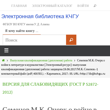
ГЛАВНАЯ
ЭЛЕКТРОННЫЙ КАТАЛОГ
ВОЙТИ
Электронная библиотека КЧГУ
ФГБОУ ВО КЧГУ имени У.Д. Алиева
Я хочу найти книгу …
Выпускная квалификационная (дипломная) работа
Семенов М.К. Очерк о
войне в литературе и журналистике [Электронный ресурс]: выпускная
квалификационная (дипломная) работа: защищена 19.06.2017/М.К. Семенов.-1
компьютерный файл (pdf; 400 Кб.). – Карачаевск, 2017.-35. URL: http:// lib@kchgu.ru
ВЕРСИЯ ДЛЯ СЛАБОВИДЯЩИХ (ГОСТ Р 52872-
2012)
Семенов М.К. Очерк о войне в