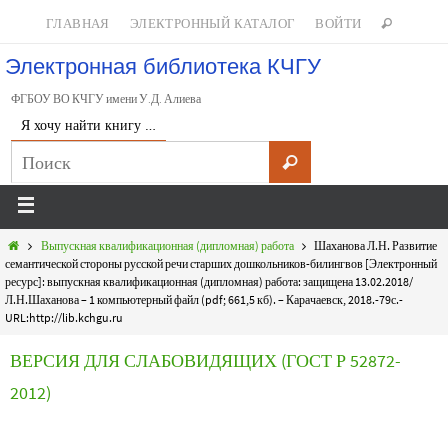
ГЛАВНАЯ
ЭЛЕКТРОННЫЙ КАТАЛОГ
ВОЙТИ
Электронная библиотека КЧГУ
ФГБОУ ВО КЧГУ имени У.Д. Алиева
Я хочу найти книгу …
Выпускная квалификационная (дипломная) работа
Шаханова Л.Н. Развитие
семантической стороны русской речи старших дошкольников-билингвов [Электронный
ресурс]: выпускная квалификационная (дипломная) работа: защищена 13.02.2018/
Л.Н.Шаханова – 1 компьютерный файл (pdf; 661,5 кб). – Карачаевск, 2018.-79с.-
URL:http://lib.kchgu.ru
ВЕРСИЯ ДЛЯ СЛАБОВИДЯЩИХ (ГОСТ Р 52872-
2012)