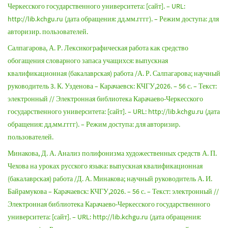
Черкесского государственного университета: [сайт]. – URL:
http://lib.kchgu.ru (дата обращения: дд.мм.гггг). – Режим доступа: для
авторизир. пользователей.
Салпагарова, А. Р. Лексикографическая работа как средство
обогащения словарного запаса учащихся: выпускная
квалификационная (бакалаврская) работа /А. Р. Салпагарова; научный
руководитель 3. К. Узденова – Карачаевск: КЧГУ,2026. – 56 с. – Текст:
электронный // Электронная библиотека Карачаево-Черкесского
государственного университета: [сайт]. – URL: http://lib.kchgu.ru (дата
обращения: дд.мм.гггг). – Режим доступа: для авторизир.
пользователей.
Минакова, Д. А. Анализ полифонизма художественных средств А. П.
Чехова на уроках русского языка: выпускная квалификационная
(бакалаврская) работа /Д. А. Минакова; научный руководитель А. И.
Байрамукова – Карачаевск: КЧГУ,2026. – 56 с. – Текст: электронный //
Электронная библиотека Карачаево-Черкесского государственного
университета: [сайт]. – URL: http://lib.kchgu.ru (дата обращения: