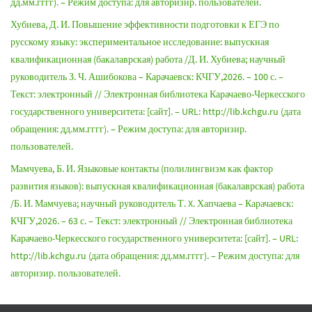
дд.мм.гггг). – Режим доступа: для авторизир. пользователей.
Хубиева, Д. И. Повышение эффективности подготовки к ЕГЭ по
русскому языку: экспериментальное исследование: выпускная
квалификационная (бакалаврская) работа /Д. И. Хубиева; научный
руководитель З. Ч. Ашибокова – Карачаевск: КЧГУ,2026. – 100 с. –
Текст: электронный // Электронная библиотека Карачаево-Черкесского
государственного университета: [сайт]. – URL: http://lib.kchgu.ru (дата
обращения: дд.мм.гггг). – Режим доступа: для авторизир.
пользователей.
Мамчуева, Б. И. Языковые контакты (полилингвизм как фактор
развития языков): выпускная квалификационная (бакалаврская) работа
/Б. И. Мамчуева; научный руководитель Т. X. Хапчаева – Карачаевск:
КЧГУ,2026. – 63 с. – Текст: электронный // Электронная библиотека
Карачаево-Черкесского государственного университета: [сайт]. – URL:
http://lib.kchgu.ru (дата обращения: дд.мм.гггг). – Режим доступа: для
авторизир. пользователей.