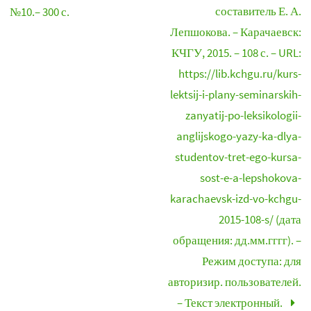
составитель Е. А.
№10.– 300 с.
Лепшокова. – Карачаевск:
КЧГУ, 2015. – 108 с. – URL:
https://lib.kchgu.ru/kurs-
lektsij-i-plany-seminarskih-
zanyatij-po-leksikologii-
anglijskogo-yazy-ka-dlya-
studentov-tret-ego-kursa-
sost-e-a-lepshokova-
karachaevsk-izd-vo-kchgu-
2015-108-s/ (дата
обращения: дд.мм.гггг). –
Режим доступа: для
авторизир. пользователей.
– Текст электронный.