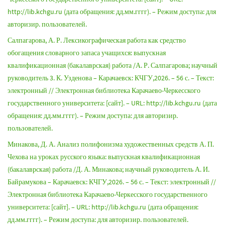
http://lib.kchgu.ru (дата обращения: дд.мм.гггг). – Режим доступа: для
авторизир. пользователей.
Салпагарова, А. Р. Лексикографическая работа как средство
обогащения словарного запаса учащихся: выпускная
квалификационная (бакалаврская) работа /А. Р. Салпагарова; научный
руководитель 3. К. Узденова – Карачаевск: КЧГУ,2026. – 56 с. – Текст:
электронный // Электронная библиотека Карачаево-Черкесского
государственного университета: [сайт]. – URL: http://lib.kchgu.ru (дата
обращения: дд.мм.гггг). – Режим доступа: для авторизир.
пользователей.
Минакова, Д. А. Анализ полифонизма художественных средств А. П.
Чехова на уроках русского языка: выпускная квалификационная
(бакалаврская) работа /Д. А. Минакова; научный руководитель А. И.
Байрамукова – Карачаевск: КЧГУ,2026. – 56 с. – Текст: электронный //
Электронная библиотека Карачаево-Черкесского государственного
университета: [сайт]. – URL: http://lib.kchgu.ru (дата обращения:
дд.мм.гггг). – Режим доступа: для авторизир. пользователей.