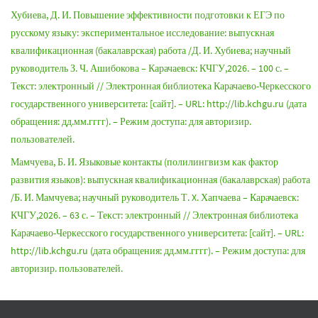
Хубиева, Д. И. Повышение эффективности подготовки к ЕГЭ по
русскому языку: экспериментальное исследование: выпускная
квалификационная (бакалаврская) работа /Д. И. Хубиева; научный
руководитель З. Ч. Ашибокова – Карачаевск: КЧГУ,2026. – 100 с. –
Текст: электронный // Электронная библиотека Карачаево-Черкесского
государственного университета: [сайт]. – URL: http://lib.kchgu.ru (дата
обращения: дд.мм.гггг). – Режим доступа: для авторизир.
пользователей.
Мамчуева, Б. И. Языковые контакты (полилингвизм как фактор
развития языков): выпускная квалификационная (бакалаврская) работа
/Б. И. Мамчуева; научный руководитель Т. X. Хапчаева – Карачаевск:
КЧГУ,2026. – 63 с. – Текст: электронный // Электронная библиотека
Карачаево-Черкесского государственного университета: [сайт]. – URL:
http://lib.kchgu.ru (дата обращения: дд.мм.гггг). – Режим доступа: для
авторизир. пользователей.