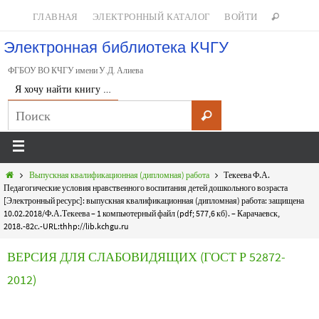
ГЛАВНАЯ
ЭЛЕКТРОННЫЙ КАТАЛОГ
ВОЙТИ
Электронная библиотека КЧГУ
ФГБОУ ВО КЧГУ имени У.Д. Алиева
Я хочу найти книгу …
Выпускная квалификационная (дипломная) работа
Текеева Ф.А.
Педагогические условия нравственного воспитания детей дошкольного возраста
[Электронный ресурс]: выпускная квалификационная (дипломная) работа: защищена
10.02.2018/Ф.А.Текеева – 1 компьютерный файл (pdf; 577,6 кб). – Карачаевск,
2018.-82с.-URL:thhp://lib.kchgu.ru
ВЕРСИЯ ДЛЯ СЛАБОВИДЯЩИХ (ГОСТ Р 52872-
2012)