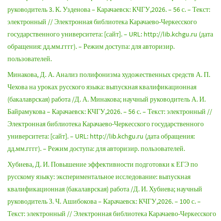
руководитель 3. К. Узденова – Карачаевск: КЧГУ,2026. – 56 с. – Текст:
электронный // Электронная библиотека Карачаево-Черкесского
государственного университета: [сайт]. – URL: http://lib.kchgu.ru (дата
обращения: дд.мм.гггг). – Режим доступа: для авторизир.
пользователей.
Минакова, Д. А. Анализ полифонизма художественных средств А. П.
Чехова на уроках русского языка: выпускная квалификационная
(бакалаврская) работа /Д. А. Минакова; научный руководитель А. И.
Байрамукова – Карачаевск: КЧГУ,2026. – 56 с. – Текст: электронный //
Электронная библиотека Карачаево-Черкесского государственного
университета: [сайт]. – URL: http://lib.kchgu.ru (дата обращения:
дд.мм.гггг). – Режим доступа: для авторизир. пользователей.
Хубиева, Д. И. Повышение эффективности подготовки к ЕГЭ по
русскому языку: экспериментальное исследование: выпускная
квалификационная (бакалаврская) работа /Д. И. Хубиева; научный
руководитель З. Ч. Ашибокова – Карачаевск: КЧГУ,2026. – 100 с. –
Текст: электронный // Электронная библиотека Карачаево-Черкесского