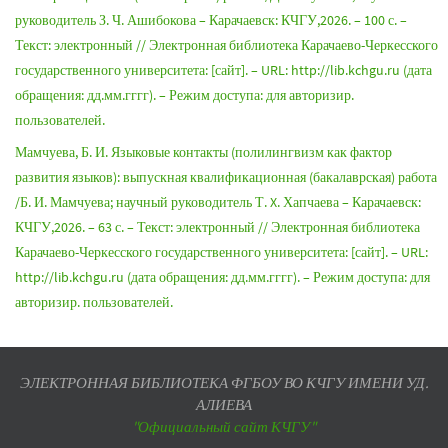
руководитель З. Ч. Ашибокова – Карачаевск: КЧГУ,2026. – 100 с. –
Текст: электронный // Электронная библиотека Карачаево-Черкесского
государственного университета: [сайт]. – URL: http://lib.kchgu.ru (дата
обращения: дд.мм.гггг). – Режим доступа: для авторизир.
пользователей.
Мамчуева, Б. И. Языковые контакты (полилингвизм как фактор
развития языков): выпускная квалификационная (бакалаврская) работа
/Б. И. Мамчуева; научный руководитель Т. X. Хапчаева – Карачаевск:
КЧГУ,2026. – 63 с. – Текст: электронный // Электронная библиотека
Карачаево-Черкесского государственного университета: [сайт]. – URL:
http://lib.kchgu.ru (дата обращения: дд.мм.гггг). – Режим доступа: для
авторизир. пользователей.
ЭЛЕКТРОННАЯ БИБЛИОТЕКА ФГБОУ ВО КЧГУ ИМЕНИ УД.
АЛИЕВА
"Официальный сайт КЧГУ"