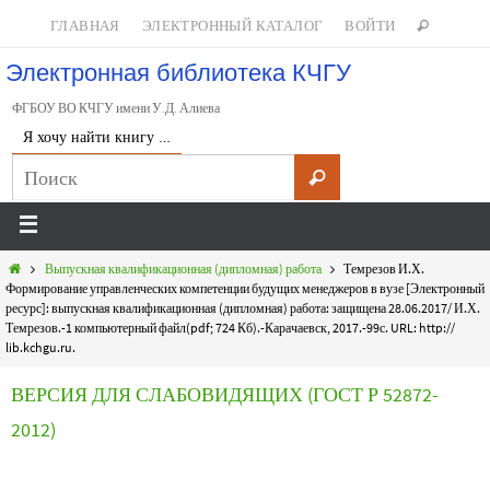
ГЛАВНАЯ
ЭЛЕКТРОННЫЙ КАТАЛОГ
ВОЙТИ
Электронная библиотека КЧГУ
ФГБОУ ВО КЧГУ имени У.Д. Алиева
Я хочу найти книгу …
Выпускная квалификационная (дипломная) работа
Темрезов И.Х.
Формирование управленческих компетенции будущих менеджеров в вузе [Электронный
ресурс]: выпускная квалификационная (дипломная) работа: защищена 28.06.2017/ И.Х.
Темрезов.-1 компьютерный файл(pdf; 724 Кб).-Карачаевск, 2017.-99с. URL: http://
lib.kchgu.ru.
ВЕРСИЯ ДЛЯ СЛАБОВИДЯЩИХ (ГОСТ Р 52872-
2012)