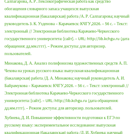
Салпагарова, А. Р. Лексикографическая работа как средство
обогащения словарного запаса учащихся: выпускная
квалификационная (бакалаврская) работа /А. Р. Салпагарова; научный
руководитель 3. К. Узденова – Карачаевск: КЧГУ,2026. – 56 с. – Текст:
электронный // Электронная библиотека Карачаево-Черкесского
государственного университета: [сайт]. – URL: http://lib.kchgu.ru (дата
обращения: дд.мм.гггг). – Режим доступа: для авторизир.
пользователей.
Минакова, Д. А. Анализ полифонизма художественных средств А. П.
Чехова на уроках русского языка: выпускная квалификационная
(бакалаврская) работа /Д. А. Минакова; научный руководитель А. И.
Байрамукова – Карачаевск: КЧГУ,2026. – 56 с. – Текст: электронный //
Электронная библиотека Карачаево-Черкесского государственного
университета: [сайт]. – URL: http://lib.kchgu.ru (дата обращения:
дд.мм.гггг). – Режим доступа: для авторизир. пользователей.
Хубиева, Д. И. Повышение эффективности подготовки к ЕГЭ по
русскому языку: экспериментальное исследование: выпускная
квалификационная (бакалаврская) работа /Д. И. Хубиева; научный