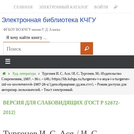
ГЛАВНАЯ
ЭЛЕКТРОННЫЙ КАТАЛОГ
ВОЙТИ
Электронная библиотека КЧГУ
ФГБОУ ВО КЧГУ имени У.Д. Алиева
Я хочу найти книгу …
Худ. литература
Тургенев И. С. Ася / И. С. Тургенев. М.: Издательство
Современник, 1987. – 36 с. – URL: https://lib.kchgu.ru/turgenev-i-s-asya-i-s-turgenev-
izd-vo-sovremennik-1987-26-s/ (дата обращения: дд.мм.гггг). – Режим доступа: для
авторизир. пользователей. – Текст электронный.
ВЕРСИЯ ДЛЯ СЛАБОВИДЯЩИХ (ГОСТ Р 52872-
2012)
Тургенев И. С. Ася / И. С.