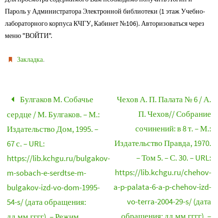
Пароль у Администратора Электронной библиотеки (1 этаж Учебно-
лабораторного корпуса КЧГУ, Кабинет №106). Авторизоваться через
меню "ВОЙТИ".
.
Закладка
Булгаков М. Собачье
Чехов А. П. Палата № 6 / А.
П. Чехов// Собрание
сердце / М. Булгаков. – М.:
сочинений: в 8 т. – М.:
Издательство Дом, 1995. –
Издательство Правда, 1970.
67 с. – URL:
– Том 5. – С. 30. – URL:
https://lib.kchgu.ru/bulgakov-
https://lib.kchgu.ru/chehov-
m-sobach-e-serdtse-m-
a-p-palata-6-a-p-chehov-izd-
bulgakov-izd-vo-dom-1995-
vo-terra-2004-29-s/ (дата
54-s/ (дата обращения:
обращения: дд.мм.гггг). –
дд.мм.гггг). – Режим