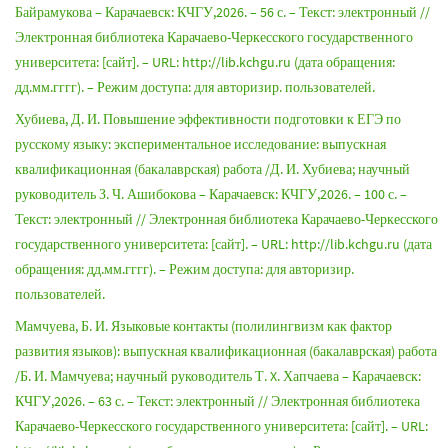
Байрамукова – Карачаевск: КЧГУ,2026. – 56 с. – Текст: электронный //
Электронная библиотека Карачаево-Черкесского государственного
университета: [сайт]. – URL: http://lib.kchgu.ru (дата обращения:
дд.мм.гггг). – Режим доступа: для авторизир. пользователей.
Хубиева, Д. И. Повышение эффективности подготовки к ЕГЭ по
русскому языку: экспериментальное исследование: выпускная
квалификационная (бакалаврская) работа /Д. И. Хубиева; научный
руководитель З. Ч. Ашибокова – Карачаевск: КЧГУ,2026. – 100 с. –
Текст: электронный // Электронная библиотека Карачаево-Черкесского
государственного университета: [сайт]. – URL: http://lib.kchgu.ru (дата
обращения: дд.мм.гггг). – Режим доступа: для авторизир.
пользователей.
Мамчуева, Б. И. Языковые контакты (полилингвизм как фактор
развития языков): выпускная квалификационная (бакалаврская) работа
/Б. И. Мамчуева; научный руководитель Т. X. Хапчаева – Карачаевск:
КЧГУ,2026. – 63 с. – Текст: электронный // Электронная библиотека
Карачаево-Черкесского государственного университета: [сайт]. – URL: