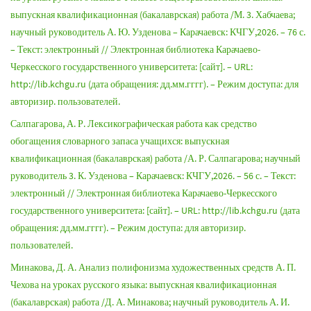
выпускная квалификационная (бакалаврская) работа /М. 3. Хабчаева;
научный руководитель А. Ю. Узденова – Карачаевск: КЧГУ,2026. – 76 с.
– Текст: электронный // Электронная библиотека Карачаево-
Черкесского государственного университета: [сайт]. – URL:
http://lib.kchgu.ru (дата обращения: дд.мм.гггг). – Режим доступа: для
авторизир. пользователей.
Салпагарова, А. Р. Лексикографическая работа как средство
обогащения словарного запаса учащихся: выпускная
квалификационная (бакалаврская) работа /А. Р. Салпагарова; научный
руководитель 3. К. Узденова – Карачаевск: КЧГУ,2026. – 56 с. – Текст:
электронный // Электронная библиотека Карачаево-Черкесского
государственного университета: [сайт]. – URL: http://lib.kchgu.ru (дата
обращения: дд.мм.гггг). – Режим доступа: для авторизир.
пользователей.
Минакова, Д. А. Анализ полифонизма художественных средств А. П.
Чехова на уроках русского языка: выпускная квалификационная
(бакалаврская) работа /Д. А. Минакова; научный руководитель А. И.