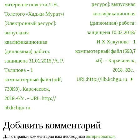
ресурс]: выпускная
материале повести Л.Н.
квалификационная
Толстого «Хаджи-Мурат»)
(дипломная) работа:
[Электронный ресурс]:
защищена 10.02.2018/
выпускная
И.Х.Хакунова – 1
квалификационная
компьютерный файл (693,7
(дипломная) работа:
кб). – Карачаевск,
защищена 31.01.2018 /А. Р.
2018.-82с.-
Талипова – 1
URL:http://lib.kchgu.ru
компьютерный файл (pdf;
730Кб).-Карачаевск,
2018.-67с. – URL: http://
lib.kchgu.ru.
Добавить комментарий
Для отправки комментария вам необходимо
авторизоваться
.