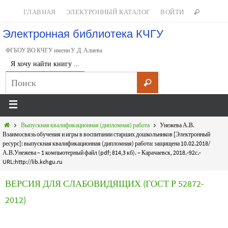
ГЛАВНАЯ
ЭЛЕКТРОННЫЙ КАТАЛОГ
ВОЙТИ
Электронная библиотека КЧГУ
ФГБОУ ВО КЧГУ имени У.Д. Алиева
Я хочу найти книгу …
Выпускная квалификационная (дипломная) работа
Унежева А.В.
Взаимосвязь обучения и игры в воспитании старших дошкольников [Электронный
ресурс]: выпускная квалификационная (дипломная) работа: защищена 10.02.2018/
А.В.Унежева – 1 компьютерный файл (pdf; 814,3 кб). – Карачаевск, 2018.-92с.-
URL:http://lib.kchgu.ru
ВЕРСИЯ ДЛЯ СЛАБОВИДЯЩИХ (ГОСТ Р 52872-
2012)