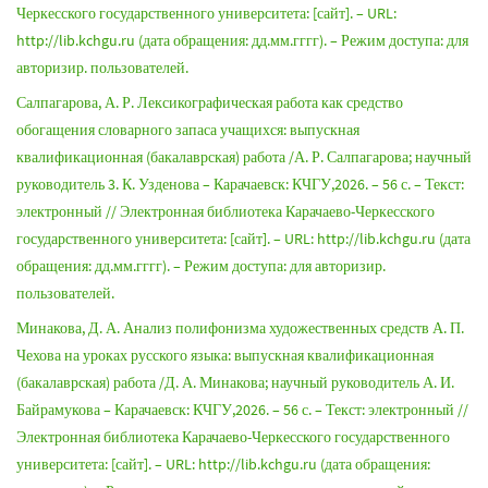
Черкесского государственного университета: [сайт]. – URL:
http://lib.kchgu.ru (дата обращения: дд.мм.гггг). – Режим доступа: для
авторизир. пользователей.
Салпагарова, А. Р. Лексикографическая работа как средство
обогащения словарного запаса учащихся: выпускная
квалификационная (бакалаврская) работа /А. Р. Салпагарова; научный
руководитель 3. К. Узденова – Карачаевск: КЧГУ,2026. – 56 с. – Текст:
электронный // Электронная библиотека Карачаево-Черкесского
государственного университета: [сайт]. – URL: http://lib.kchgu.ru (дата
обращения: дд.мм.гггг). – Режим доступа: для авторизир.
пользователей.
Минакова, Д. А. Анализ полифонизма художественных средств А. П.
Чехова на уроках русского языка: выпускная квалификационная
(бакалаврская) работа /Д. А. Минакова; научный руководитель А. И.
Байрамукова – Карачаевск: КЧГУ,2026. – 56 с. – Текст: электронный //
Электронная библиотека Карачаево-Черкесского государственного
университета: [сайт]. – URL: http://lib.kchgu.ru (дата обращения: