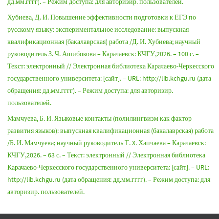
дд.мм.гггг). – Режим доступа: для авторизир. пользователей.
Хубиева, Д. И. Повышение эффективности подготовки к ЕГЭ по
русскому языку: экспериментальное исследование: выпускная
квалификационная (бакалаврская) работа /Д. И. Хубиева; научный
руководитель З. Ч. Ашибокова – Карачаевск: КЧГУ,2026. – 100 с. –
Текст: электронный // Электронная библиотека Карачаево-Черкесского
государственного университета: [сайт]. – URL: http://lib.kchgu.ru (дата
обращения: дд.мм.гггг). – Режим доступа: для авторизир.
пользователей.
Мамчуева, Б. И. Языковые контакты (полилингвизм как фактор
развития языков): выпускная квалификационная (бакалаврская) работа
/Б. И. Мамчуева; научный руководитель Т. X. Хапчаева – Карачаевск:
КЧГУ,2026. – 63 с. – Текст: электронный // Электронная библиотека
Карачаево-Черкесского государственного университета: [сайт]. – URL:
http://lib.kchgu.ru (дата обращения: дд.мм.гггг). – Режим доступа: для
авторизир. пользователей.