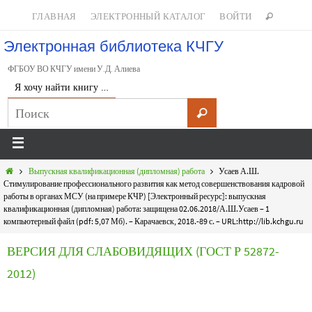
ГЛАВНАЯ
ЭЛЕКТРОННЫЙ КАТАЛОГ
ВОЙТИ
Электронная библиотека КЧГУ
ФГБОУ ВО КЧГУ имени У.Д. Алиева
Я хочу найти книгу …
Выпускная квалификационная (дипломная) работа
Усаев А.Ш.
Стимулирование профессионального развития как метод совершенствования кадровой
работы в органах МСУ (на примере КЧР) [Электронный ресурс]: выпускная
квалификационная (дипломная) работа: защищена 02.06.2018/А.Ш.Усаев – 1
компьютерный файл (pdf: 5,07 Мб). – Карачаевск, 2018.-89 с. – URL:http://lib.kchgu.ru
ВЕРСИЯ ДЛЯ СЛАБОВИДЯЩИХ (ГОСТ Р 52872-
2012)