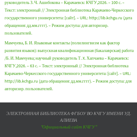
руководитель З. Ч. Ашибокова – Карачаевск: КЧГУ,2026. – 100 с. –
Текст: электронный // Электронная библиотека Карачаево-Черкесского
государственного университета: [сайт]. – URL: http://lib.kchgu.ru (дата
обращения: дд.мм.гггг). – Режим доступа: для авторизир.
пользователей.
Мамчуева, Б. И. Языковые контакты (полилингвизм как фактор
развития языков): выпускная квалификационная (бакалаврская) работа
/Б. И. Мамчуева; научный руководитель Т. X. Хапчаева – Карачаевск:
КЧГУ,2026. – 63 с. – Текст: электронный // Электронная библиотека
Карачаево-Черкесского государственного университета: [сайт]. – URL:
http://lib.kchgu.ru (дата обращения: дд.мм.гггг). – Режим доступа: для
авторизир. пользователей.
ЭЛЕКТРОННАЯ БИБЛИОТЕКА ФГБОУ ВО КЧГУ ИМЕНИ УД.
АЛИЕВА
"Официальный сайт КЧГУ"