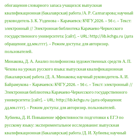
обогащения словарного запаса учащихся: выпускная
квалификационная (бакалаврская) работа /А. Р. Салпагарова; научный
руководитель 3. К. Узденова – Карачаевск: КЧГУ,2026. – 56 с. – Текст:
электронный // Электронная библиотека Карачаево-Черкесского
государственного университета: [сайт]. – URL: http://lib.kchgu.ru (дата
обращения: дд.мм.гггг). – Режим доступа: для авторизир.
пользователей.
Минакова, Д. А. Анализ полифонизма художественных средств А. П.
Чехова на уроках русского языка: выпускная квалификационная
(бакалаврская) работа /Д. А. Минакова; научный руководитель А. И.
Байрамукова – Карачаевск: КЧГУ,2026. – 56 с. – Текст: электронный //
Электронная библиотека Карачаево-Черкесского государственного
университета: [сайт]. – URL: http://lib.kchgu.ru (дата обращения:
дд.мм.гггг). – Режим доступа: для авторизир. пользователей.
Хубиева, Д. И. Повышение эффективности подготовки к ЕГЭ по
русскому языку: экспериментальное исследование: выпускная
квалификационная (бакалаврская) работа /Д. И. Хубиева; научный