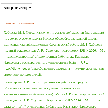
Свежие поступления
Хабчаева, М. 3. Методика изучения устаревшей лексики (историзмов)
на уроках русского языка в 6 классе общеобразовательной школы:
выпускная квалификационная (бакалаврская) работа /М. 3. Хабчаева;
научный руководитель А. Ю. Узденова – Карачаевск: КЧГУ,2026. – 76 с.
– Текст: электронный // Электронная библиотека Карачаево-
Черкесского государственного университета: [сайт]. – URL:
http://lib.kchgu.ru (дата обращения: дд.мм.гггг). – Режим доступа: для
авторизир. пользователей.
Салпагарова, А. Р. Лексикографическая работа как средство
обогащения словарного запаса учащихся: выпускная
квалификационная (бакалаврская) работа /А. Р. Салпагарова; научный
руководитель 3. К. Узденова – Карачаевск: КЧГУ,2026. – 56 с. – Текст:
электронный // Электронная библиотека Карачаево-Черкесского