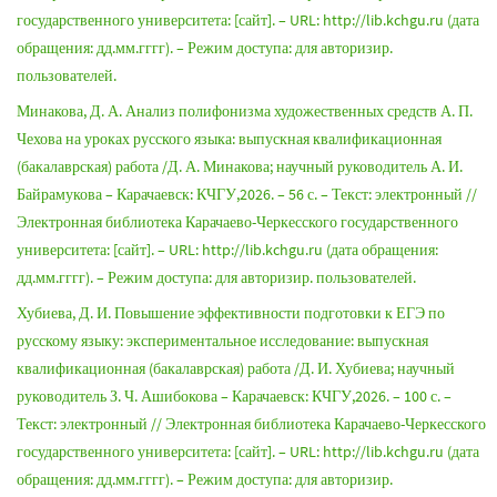
государственного университета: [сайт]. – URL: http://lib.kchgu.ru (дата
обращения: дд.мм.гггг). – Режим доступа: для авторизир.
пользователей.
Минакова, Д. А. Анализ полифонизма художественных средств А. П.
Чехова на уроках русского языка: выпускная квалификационная
(бакалаврская) работа /Д. А. Минакова; научный руководитель А. И.
Байрамукова – Карачаевск: КЧГУ,2026. – 56 с. – Текст: электронный //
Электронная библиотека Карачаево-Черкесского государственного
университета: [сайт]. – URL: http://lib.kchgu.ru (дата обращения:
дд.мм.гггг). – Режим доступа: для авторизир. пользователей.
Хубиева, Д. И. Повышение эффективности подготовки к ЕГЭ по
русскому языку: экспериментальное исследование: выпускная
квалификационная (бакалаврская) работа /Д. И. Хубиева; научный
руководитель З. Ч. Ашибокова – Карачаевск: КЧГУ,2026. – 100 с. –
Текст: электронный // Электронная библиотека Карачаево-Черкесского
государственного университета: [сайт]. – URL: http://lib.kchgu.ru (дата
обращения: дд.мм.гггг). – Режим доступа: для авторизир.