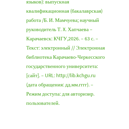
языков): выпускная
квалификационная (бакалаврская)
работа /Б. И. Мамчуева; научный
руководитель Т. X. Хапчаева –
Карачаевск: КЧГУ,2026. – 63 с. –
Текст: электронный // Электронная
библиотека Карачаево-Черкесского
государственного университета:
[сайт]. – URL: http://lib.kchgu.ru
(дата обращения: дд.мм.гггг). –
Режим доступа: для авторизир.
пользователей.