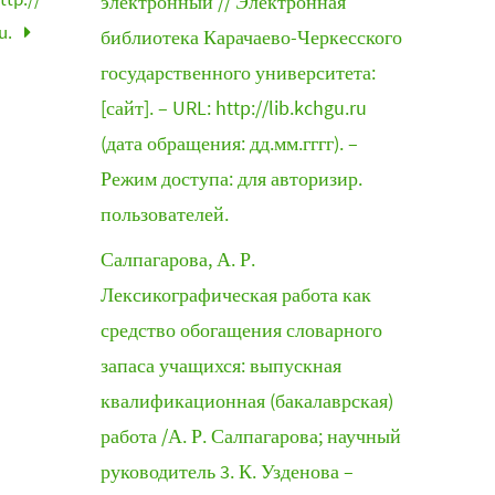
электронный // Электронная
u.
библиотека Карачаево-Черкесского
государственного университета:
[сайт]. – URL: http://lib.kchgu.ru
(дата обращения: дд.мм.гггг). –
Режим доступа: для авторизир.
пользователей.
Салпагарова, А. Р.
Лексикографическая работа как
средство обогащения словарного
запаса учащихся: выпускная
квалификационная (бакалаврская)
работа /А. Р. Салпагарова; научный
руководитель 3. К. Узденова –