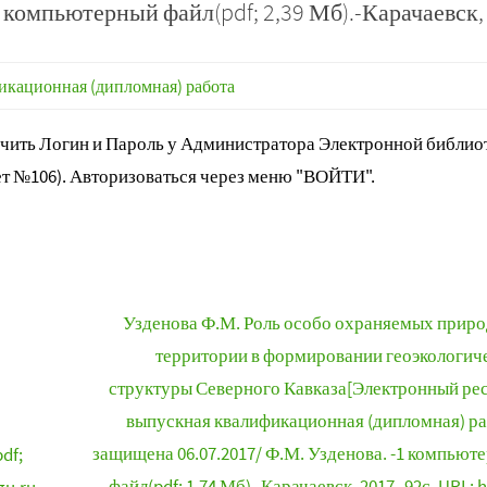
 компьютерный файл(pdf; 2,39 Мб).-Карачаевск,
кационная (дипломная) работа
ить Логин и Пароль у Администратора Электронной библиот
т №106). Авторизоваться через меню "ВОЙТИ".
Узденова Ф.М. Роль особо охраняемых прир
территории в формировании геоэкологич
структуры Северного Кавказа[Электронный рес
выпускная квалификационная (дипломная) ра
защищена 06.07.2017/ Ф.М. Узденова. -1 компьют
df;
файл(pdf; 1,74 Мб).-Карачаевск, 2017.-92с. URL: h