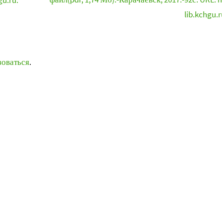
gu.ru.
lib.kchgu.r
зоваться
.