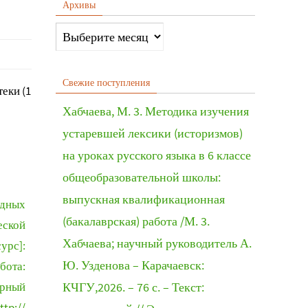
Архивы
Свежие поступления
еки (1
Хабчаева, М. 3. Методика изучения
устаревшей лексики (историзмов)
на уроках русского языка в 6 классе
общеобразовательной школы:
выпускная квалификационная
одных
(бакалаврская) работа /М. 3.
еской
Хабчаева; научный руководитель А.
урс]:
Ю. Узденова – Карачаевск:
бота:
ерный
КЧГУ,2026. – 76 с. – Текст:
ttp://