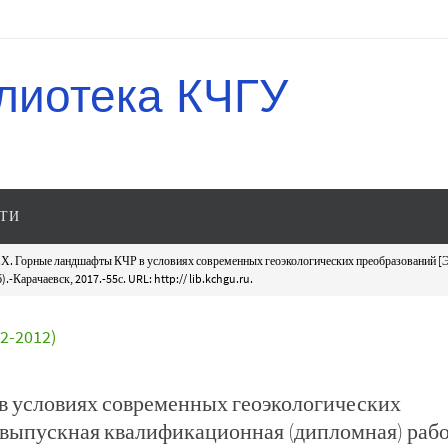
лиотека КЧГУ
ТИ
Х. Горные ландшафты КЧР в условиях современных геоэкологических преобразований [Э
-Карачаевск, 2017.-55с. URL: http:// lib.kchgu.ru.
-2012)
в условиях современных геоэкологических
 выпускная квалификационная (дипломная) рабо