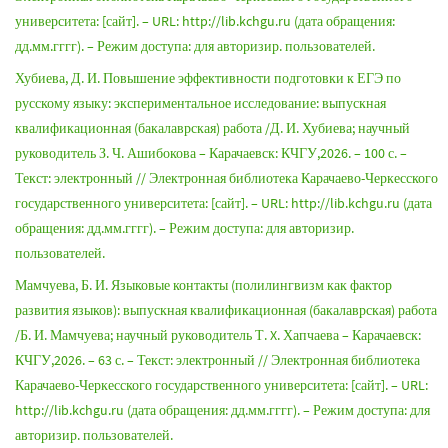
университета: [сайт]. – URL: http://lib.kchgu.ru (дата обращения:
дд.мм.гггг). – Режим доступа: для авторизир. пользователей.
Хубиева, Д. И. Повышение эффективности подготовки к ЕГЭ по
русскому языку: экспериментальное исследование: выпускная
квалификационная (бакалаврская) работа /Д. И. Хубиева; научный
руководитель З. Ч. Ашибокова – Карачаевск: КЧГУ,2026. – 100 с. –
Текст: электронный // Электронная библиотека Карачаево-Черкесского
государственного университета: [сайт]. – URL: http://lib.kchgu.ru (дата
обращения: дд.мм.гггг). – Режим доступа: для авторизир.
пользователей.
Мамчуева, Б. И. Языковые контакты (полилингвизм как фактор
развития языков): выпускная квалификационная (бакалаврская) работа
/Б. И. Мамчуева; научный руководитель Т. X. Хапчаева – Карачаевск:
КЧГУ,2026. – 63 с. – Текст: электронный // Электронная библиотека
Карачаево-Черкесского государственного университета: [сайт]. – URL:
http://lib.kchgu.ru (дата обращения: дд.мм.гггг). – Режим доступа: для
авторизир. пользователей.