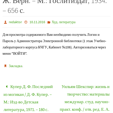
Ж. Верн. – М.: Гослитиздат, 1934.
– 656 с.
redaktor
10.11.2016
Худ. литература
Для просмотра содержимого Вам необходимо получить Логин и
Пароль у Администратора Электронной библиотеки (1 этаж Учебно-
лабораторного корпуса КЧГУ, Кабинет №106). Авторизоваться через
меню "ВОЙТИ".
.
Закладка
Купер Д. Ф. Последний
Уильям Шекспир: жизнь и
творчество: материалы
из могикан / Д. Ф. Купер. –
междунар. студ. научно-
М.: Изд-во Детская
практ. конф. / отв. ред. Е. А.
литература, 1971. – 180 с.