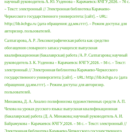
научный руководитель А. Ю. Узденова – Карачаевск: КЧГУ,2026. – 76 с.
– Текст: электронный // Электронная библиотека Карачаево-
Черкесского государственного университета: [сайт]. – URL:
http://lib.kchgu.ru (дата обращения: дд.мм.гггг). – Режим доступа: для
авторизир. пользователей.
Салпагарова, А. Р. Лексикографическая работа как средство
обогащения словарного запаса учащихся: выпускная
квалификационная (бакалаврская) работа /А. Р. Салпагарова; научный
руководитель 3. К. Узденова – Карачаевск: КЧГУ,2026. – 56 с. – Текст:
электронный // Электронная библиотека Карачаево-Черкесского
государственного университета: [сайт]. – URL: http://lib.kchgu.ru (дата
обращения: дд.мм.гггг). – Режим доступа: для авторизир.
пользователей.
Минакова, Д. А. Анализ полифонизма художественных средств А. П.
Чехова на уроках русского языка: выпускная квалификационная
(бакалаврская) работа /Д. А. Минакова; научный руководитель А. И.
Байрамукова – Карачаевск: КЧГУ,2026. – 56 с. – Текст: электронный //
Электронная библиотека Карачаево-Черкесского государственного