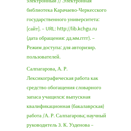
электронный // Электронная
библиотека Карачаево-Черкесского
государственного университета:
[сайт]. – URL: http://lib.kchgu.ru
(дата обращения: дд.мм.гггг). –
Режим доступа: для авторизир.
пользователей.
Салпагарова, А. Р.
Лексикографическая работа как
средство обогащения словарного
запаса учащихся: выпускная
квалификационная (бакалаврская)
работа /А. Р. Салпагарова; научный
руководитель 3. К. Узденова –