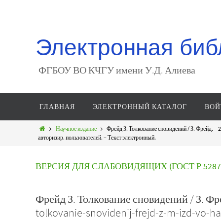
Электронная биб
ФГБОУ ВО КЧГУ имени У.Д. Алиева
ГЛАВНАЯ
ЭЛЕКТРОННЫЙ КАТАЛОГ
ВОЙ
Научное издание
Фрейд З. Толкование сновидений / З. Фрейд. – 
авторизир. пользователей. – Текст электронный.
ВЕРСИЯ ДЛЯ СЛАБОВИДЯЩИХ (ГОСТ Р 52872
Фрейд З. Толкование сновидений / З. Фрей
tolkovanie-snovidenij-frejd-z-m-izd-vo-ha