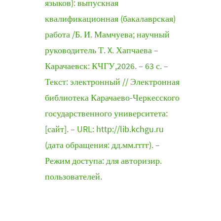
языков): выпускная
квалификационная (бакалаврская)
работа /Б. И. Мамчуева; научный
руководитель Т. X. Хапчаева –
Карачаевск: КЧГУ,2026. – 63 с. –
Текст: электронный // Электронная
библиотека Карачаево-Черкесского
государственного университета:
[сайт]. – URL: http://lib.kchgu.ru
(дата обращения: дд.мм.гггг). –
Режим доступа: для авторизир.
пользователей.