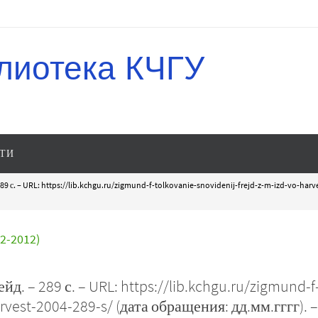
лиотека КЧГУ
ТИ
289 с. – URL: https://lib.kchgu.ru/zigmund-f-tolkovanie-snovidenij-frejd-z-m-izd-vo-harv
-2012)
д. – 289 с. – URL: https://lib.kchgu.ru/zigmund-f
rvest-2004-289-s/ (дата обращения: дд.мм.гггг). –