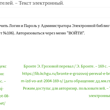
телей. – Текст электронный.
ить Логин и Пароль у Администратора Электронной библиот
т №106). Авторизоваться через меню "ВОЙТИ".
декс
Бронте Э. Грозовой перевал / Э. Бронте. – 169 с. 
https://lib.kchgu.ru/bronte-e-grozovoj-pereval-e-b
он:
m-izd-vo-ast-2004-169-s/ (дата обращения: дд.мм.гг
с. –
Режим доступа: для авторизир. пользователей. – 
j-
электронны
ot-08-
uet/