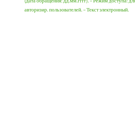
(дата обращения: дд.мм.гггг). – Режим доступа: дл
авторизир. пользователей. – Текст электронный.