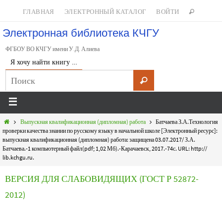
ГЛАВНАЯ
ЭЛЕКТРОННЫЙ КАТАЛОГ
ВОЙТИ
Электронная библиотека КЧГУ
ФГБОУ ВО КЧГУ имени У.Д. Алиева
Я хочу найти книгу …
Выпускная квалификационная (дипломная) работа
Батчаева З.А.Технология
проверки качества знании по русскому языку в начальной школе [Электронный ресурс]:
выпускная квалификационная (дипломная) работа: защищена 03.07.2017/ З.А.
Батчаева.-1 компьютерный файл(pdf; 1,02 Мб).-Карачаевск, 2017.-74с. URL: http://
lib.kchgu.ru.
ВЕРСИЯ ДЛЯ СЛАБОВИДЯЩИХ (ГОСТ Р 52872-
2012)