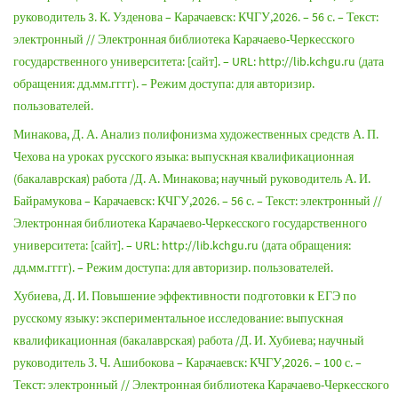
руководитель 3. К. Узденова – Карачаевск: КЧГУ,2026. – 56 с. – Текст:
электронный // Электронная библиотека Карачаево-Черкесского
государственного университета: [сайт]. – URL: http://lib.kchgu.ru (дата
обращения: дд.мм.гггг). – Режим доступа: для авторизир.
пользователей.
Минакова, Д. А. Анализ полифонизма художественных средств А. П.
Чехова на уроках русского языка: выпускная квалификационная
(бакалаврская) работа /Д. А. Минакова; научный руководитель А. И.
Байрамукова – Карачаевск: КЧГУ,2026. – 56 с. – Текст: электронный //
Электронная библиотека Карачаево-Черкесского государственного
университета: [сайт]. – URL: http://lib.kchgu.ru (дата обращения:
дд.мм.гггг). – Режим доступа: для авторизир. пользователей.
Хубиева, Д. И. Повышение эффективности подготовки к ЕГЭ по
русскому языку: экспериментальное исследование: выпускная
квалификационная (бакалаврская) работа /Д. И. Хубиева; научный
руководитель З. Ч. Ашибокова – Карачаевск: КЧГУ,2026. – 100 с. –
Текст: электронный // Электронная библиотека Карачаево-Черкесского