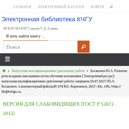
ГЛАВНАЯ
ЭЛЕКТРОННЫЙ КАТАЛОГ
ВОЙТИ
Электронная библиотека КЧГУ
ФГБОУ ВО КЧГУ имени У.Д. Алиева
Я хочу найти книгу …
Выпускная квалификационная (дипломная) работа
Босакевич Ю.А. Развитие
речи младших школьников путем обучения изложениям [Электронный ресурс]:
выпускная квалификационная (дипломная) работа: защищена 10.07.2017/ Ю.А.
Босакевич.-1 компьютерный файл(pdf; 576 Кб).-Карачаевск, 2017.-63с. URL: http://
lib@kchgu.ru.
ВЕРСИЯ ДЛЯ СЛАБОВИДЯЩИХ (ГОСТ Р 52872-
2012)