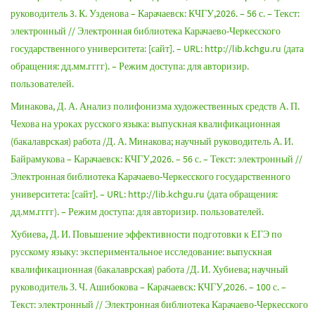
руководитель 3. К. Узденова – Карачаевск: КЧГУ,2026. – 56 с. – Текст:
электронный // Электронная библиотека Карачаево-Черкесского
государственного университета: [сайт]. – URL: http://lib.kchgu.ru (дата
обращения: дд.мм.гггг). – Режим доступа: для авторизир.
пользователей.
Минакова, Д. А. Анализ полифонизма художественных средств А. П.
Чехова на уроках русского языка: выпускная квалификационная
(бакалаврская) работа /Д. А. Минакова; научный руководитель А. И.
Байрамукова – Карачаевск: КЧГУ,2026. – 56 с. – Текст: электронный //
Электронная библиотека Карачаево-Черкесского государственного
университета: [сайт]. – URL: http://lib.kchgu.ru (дата обращения:
дд.мм.гггг). – Режим доступа: для авторизир. пользователей.
Хубиева, Д. И. Повышение эффективности подготовки к ЕГЭ по
русскому языку: экспериментальное исследование: выпускная
квалификационная (бакалаврская) работа /Д. И. Хубиева; научный
руководитель З. Ч. Ашибокова – Карачаевск: КЧГУ,2026. – 100 с. –
Текст: электронный // Электронная библиотека Карачаево-Черкесского