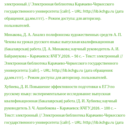
электронный // Электронная библиотека Карачаево-Черкесского
государственного университета: [сайт]. – URL: http://lib.kchgu.ru (дата
обращения: дд.мм.гггг). – Режим доступа: для авторизир.
пользователей.
Минакова, Д. А. Анализ полифонизма художественных средств А. П.
Чехова на уроках русского языка: выпускная квалификационная
(бакалаврская) работа /Д. А. Минакова; научный руководитель А. И.
Байрамукова – Карачаевск: КЧГУ,2026. – 56 с. – Текст: электронный //
Электронная библиотека Карачаево-Черкесского государственного
университета: [сайт]. – URL: http://lib.kchgu.ru (дата обращения:
дд.мм.гггг). – Режим доступа: для авторизир. пользователей.
Хубиева, Д. И. Повышение эффективности подготовки к ЕГЭ по
русскому языку: экспериментальное исследование: выпускная
квалификационная (бакалаврская) работа /Д. И. Хубиева; научный
руководитель З. Ч. Ашибокова – Карачаевск: КЧГУ,2026. – 100 с. –
Текст: электронный // Электронная библиотека Карачаево-Черкесского
государственного университета: [сайт]. – URL: http://lib.kchgu.ru (дата