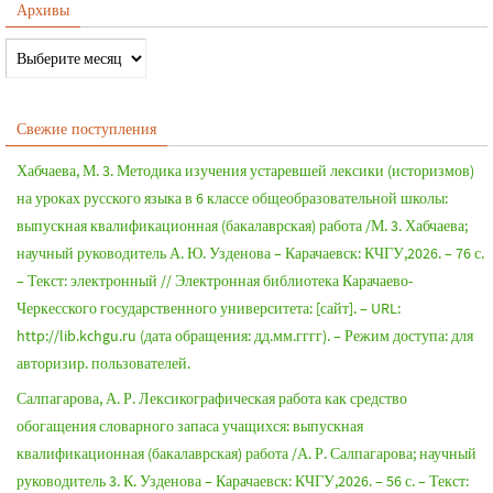
Архивы
Свежие поступления
Хабчаева, М. 3. Методика изучения устаревшей лексики (историзмов)
на уроках русского языка в 6 классе общеобразовательной школы:
выпускная квалификационная (бакалаврская) работа /М. 3. Хабчаева;
научный руководитель А. Ю. Узденова – Карачаевск: КЧГУ,2026. – 76 с.
– Текст: электронный // Электронная библиотека Карачаево-
Черкесского государственного университета: [сайт]. – URL:
http://lib.kchgu.ru (дата обращения: дд.мм.гггг). – Режим доступа: для
авторизир. пользователей.
Салпагарова, А. Р. Лексикографическая работа как средство
обогащения словарного запаса учащихся: выпускная
квалификационная (бакалаврская) работа /А. Р. Салпагарова; научный
руководитель 3. К. Узденова – Карачаевск: КЧГУ,2026. – 56 с. – Текст: