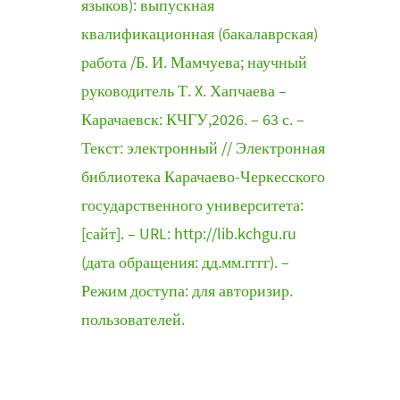
языков): выпускная
квалификационная (бакалаврская)
работа /Б. И. Мамчуева; научный
руководитель Т. X. Хапчаева –
Карачаевск: КЧГУ,2026. – 63 с. –
Текст: электронный // Электронная
библиотека Карачаево-Черкесского
государственного университета:
[сайт]. – URL: http://lib.kchgu.ru
(дата обращения: дд.мм.гггг). –
Режим доступа: для авторизир.
пользователей.