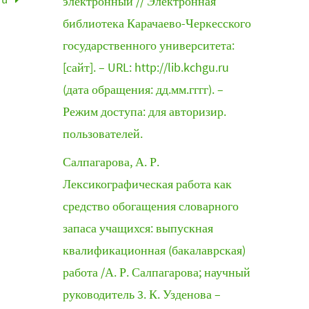
электронный // Электронная
библиотека Карачаево-Черкесского
государственного университета:
[сайт]. – URL: http://lib.kchgu.ru
(дата обращения: дд.мм.гггг). –
Режим доступа: для авторизир.
пользователей.
Салпагарова, А. Р.
Лексикографическая работа как
средство обогащения словарного
запаса учащихся: выпускная
квалификационная (бакалаврская)
работа /А. Р. Салпагарова; научный
руководитель 3. К. Узденова –