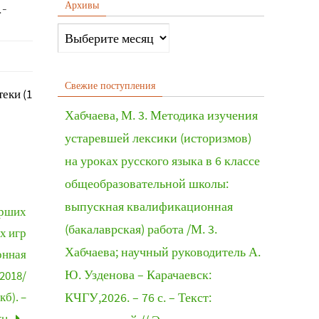
.-
Архивы
Свежие поступления
еки (1
Хабчаева, М. 3. Методика изучения
устаревшей лексики (историзмов)
на уроках русского языка в 6 классе
общеобразовательной школы:
выпускная квалификационная
арших
(бакалаврская) работа /М. 3.
х игр
Хабчаева; научный руководитель А.
онная
Ю. Узденова – Карачаевск:
2018/
б). –
КЧГУ,2026. – 76 с. – Текст:
ru