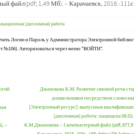
й файл(pdf; 1,49 Мб). – Карачаевск, 2018.-111с
кационная (дипломная) работа
ить Логин и Пароль у Администратора Электронной библиот
т №106). Авторизоваться через меню "ВОЙТИ".
огий
Джанокова К.М. Развитие связной речи ст
дошкольников посредством словесны
[Электронный ресурс]: выпускная квалификаци
ная
(дипломная) работа: защищена 06.02.
К.М.Джанокова – 1 компьютерный файл (pdf; 877,9 к
). –
Карачаевск, 2018.-104с.-URL:http://lib.kchgu.