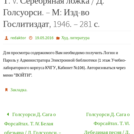
Т. V. Серебряная ложка / Д.
Голсуорси. – М: Изд-во
Гослитиздат, 1946. – 281 с.
redaktor
19.05.2016
Худ. литература
Для просмотра содержимого Вам необходимо получить Логин и
Пароль у Администратора Электронной библиотеки (1 этаж Учебно-
лабораторного корпуса КЧГУ, Кабинет №106). Авторизоваться через
меню "ВОЙТИ".
.
Закладка
Голсуорси Д. Сага о
Голсуорси Д. Сага о
Форсайтах. Т. VI.
Форсайтах. Т. IV. Белая
Лебединая песня / Д.
обезьяна / Д. Голсуорси. –