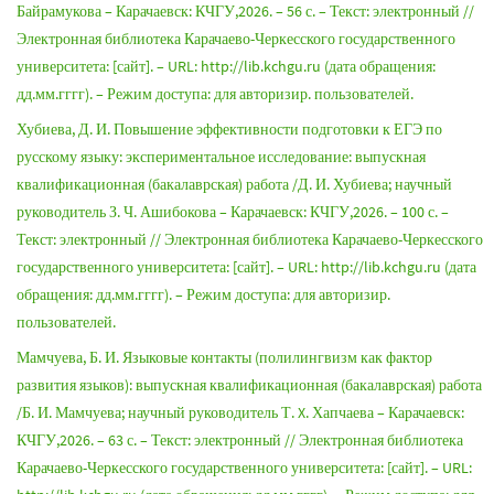
Байрамукова – Карачаевск: КЧГУ,2026. – 56 с. – Текст: электронный //
Электронная библиотека Карачаево-Черкесского государственного
университета: [сайт]. – URL: http://lib.kchgu.ru (дата обращения:
дд.мм.гггг). – Режим доступа: для авторизир. пользователей.
Хубиева, Д. И. Повышение эффективности подготовки к ЕГЭ по
русскому языку: экспериментальное исследование: выпускная
квалификационная (бакалаврская) работа /Д. И. Хубиева; научный
руководитель З. Ч. Ашибокова – Карачаевск: КЧГУ,2026. – 100 с. –
Текст: электронный // Электронная библиотека Карачаево-Черкесского
государственного университета: [сайт]. – URL: http://lib.kchgu.ru (дата
обращения: дд.мм.гггг). – Режим доступа: для авторизир.
пользователей.
Мамчуева, Б. И. Языковые контакты (полилингвизм как фактор
развития языков): выпускная квалификационная (бакалаврская) работа
/Б. И. Мамчуева; научный руководитель Т. X. Хапчаева – Карачаевск:
КЧГУ,2026. – 63 с. – Текст: электронный // Электронная библиотека
Карачаево-Черкесского государственного университета: [сайт]. – URL: