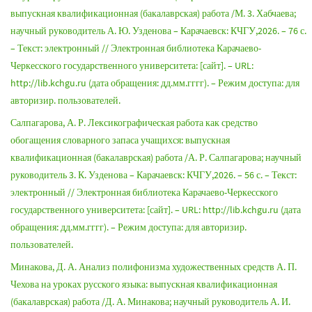
выпускная квалификационная (бакалаврская) работа /М. 3. Хабчаева;
научный руководитель А. Ю. Узденова – Карачаевск: КЧГУ,2026. – 76 с.
– Текст: электронный // Электронная библиотека Карачаево-
Черкесского государственного университета: [сайт]. – URL:
http://lib.kchgu.ru (дата обращения: дд.мм.гггг). – Режим доступа: для
авторизир. пользователей.
Салпагарова, А. Р. Лексикографическая работа как средство
обогащения словарного запаса учащихся: выпускная
квалификационная (бакалаврская) работа /А. Р. Салпагарова; научный
руководитель 3. К. Узденова – Карачаевск: КЧГУ,2026. – 56 с. – Текст:
электронный // Электронная библиотека Карачаево-Черкесского
государственного университета: [сайт]. – URL: http://lib.kchgu.ru (дата
обращения: дд.мм.гггг). – Режим доступа: для авторизир.
пользователей.
Минакова, Д. А. Анализ полифонизма художественных средств А. П.
Чехова на уроках русского языка: выпускная квалификационная
(бакалаврская) работа /Д. А. Минакова; научный руководитель А. И.