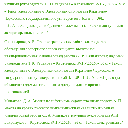
научный руководитель А. Ю. Узденова – Карачаевск: КЧГУ,2026. – 76 с.
– Текст: электронный // Электронная библиотека Карачаево-
Черкесского государственного университета: [сайт]. – URL:
http://lib.kchgu.ru (дата обращения: дд.мм.гггг). – Режим доступа: для
авторизир. пользователей.
Салпагарова, А. Р. Лексикографическая работа как средство
обогащения словарного запаса учащихся: выпускная
квалификационная (бакалаврская) работа /А. Р. Салпагарова; научный
руководитель 3. К. Узденова – Карачаевск: КЧГУ,2026. – 56 с. – Текст:
электронный // Электронная библиотека Карачаево-Черкесского
государственного университета: [сайт]. – URL: http://lib.kchgu.ru (дата
обращения: дд.мм.гггг). – Режим доступа: для авторизир.
пользователей.
Минакова, Д. А. Анализ полифонизма художественных средств А. П.
Чехова на уроках русского языка: выпускная квалификационная
(бакалаврская) работа /Д. А. Минакова; научный руководитель А. И.
Байрамукова – Карачаевск: КЧГУ,2026. – 56 с. – Текст: электронный //