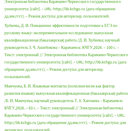
Электронная библиотека Карачаево-Черкесского государственного
университета: [сайт]. – URL: http://lib.kchgu.ru (дата обращения:
дд.мм.гггг). – Режим доступа: для авторизир. пользователей.
Хубиева, Д. И. Повышение эффективности подготовки к ЕГЭ по
русскому языку: экспериментальное исследование: выпускная
квалификационная (бакалаврская) работа /Д. И. Хубиева; научный
руководитель З. Ч. Ашибокова – Карачаевск: КЧГУ,2026. – 100 с. –
Текст: электронный // Электронная библиотека Карачаево-Черкесского
государственного университета: [сайт]. – URL: http://lib.kchgu.ru (дата
обращения: дд.мм.гггг). – Режим доступа: для авторизир.
пользователей.
Мамчуева, Б. И. Языковые контакты (полилингвизм как фактор
развития языков): выпускная квалификационная (бакалаврская) работа
/Б. И. Мамчуева; научный руководитель Т. X. Хапчаева – Карачаевск:
КЧГУ,2026. – 63 с. – Текст: электронный // Электронная библиотека
Карачаево-Черкесского государственного университета: [сайт]. – URL:
http://lib.kchgu.ru (дата обращения: дд.мм.гггг). – Режим доступа: для
авторизир. пользователей.