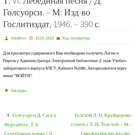
Т. VI. Лебединая песня / Д.
Голсуорси. – М: Изд-во
Гослитиздат, 1946. – 390 с.
redaktor
19.05.2016
Худ. литература
Для просмотра содержимого Вам необходимо получить Логин и
Пароль у Администратора Электронной библиотеки (1 этаж Учебно-
лабораторного корпуса КЧГУ, Кабинет №106). Авторизоваться через
меню "ВОЙТИ".
.
Закладка
Голсуорси Д. Сага о
Толстой Л. Н. Крейцерова
соната / Л. Н. Толстой. – М.:
Форсайтах. Т. V.
Смоленское кн. изд-во,
Серебряная ложка / Д.