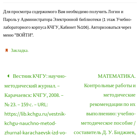
Для просмотра содержимого Вам необходимо получить Логин и
Пароль у Администратора Электронной библиотеки (1 этаж Учебно-
лабораторного корпуса КЧГУ, Кабинет №106). Авторизоваться через
меню "ВОЙТИ".
.
Закладка
Вестник КЧГУ: научно-
МАТЕМАТИКА.
Контрольные работы и
методический журнал. –
методические
Карачаевск: КЧГУ, 2008. –
рекомендации по их
№ 23. – 159 с. – URL:
выполнению: учебно-
https://lib.kchgu.ru/vestnik-
методическое пособие /
kchgu-nauchno-metod-
составитель Д. У. Биджиев,
zhurnal-karachaevsk-izd-vo-