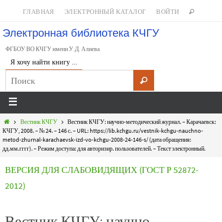
ГЛАВНАЯ
ЭЛЕКТРОННЫЙ КАТАЛОГ
ВОЙТИ
Электронная библиотека КЧГУ
ФГБОУ ВО КЧГУ имени У.Д. Алиева
Я хочу найти книгу …
Вестник КЧГУ
Вестник КЧГУ: научно-методический журнал. – Карачаевск:
КЧГУ, 2008. – № 24. – 146 с. – URL: https://lib.kchgu.ru/vestnik-kchgu-nauchno-
metod-zhurnal-karachaevsk-izd-vo-kchgu-2008-24-146-s/ (дата обращения:
дд.мм.гггг). – Режим доступа: для авторизир. пользователей. – Текст электронный.
ВЕРСИЯ ДЛЯ СЛАБОВИДЯЩИХ (ГОСТ Р 52872-
2012)
Вестник КЧГУ: научно-