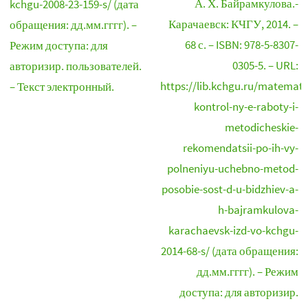
А. Х. Байрамкулова.-
kchgu-2008-23-159-s/ (дата
Карачаевск: КЧГУ, 2014. –
обращения: дд.мм.гггг). –
68 с. – ISBN: 978-5-8307-
Режим доступа: для
0305-5. – URL:
авторизир. пользователей.
https://lib.kchgu.ru/matemati
– Текст электронный.
kontrol-ny-e-raboty-i-
metodicheskie-
rekomendatsii-po-ih-vy-
polneniyu-uchebno-metod-
posobie-sost-d-u-bidzhiev-a-
h-bajramkulova-
karachaevsk-izd-vo-kchgu-
2014-68-s/ (дата обращения:
дд.мм.гггг). – Режим
доступа: для авторизир.