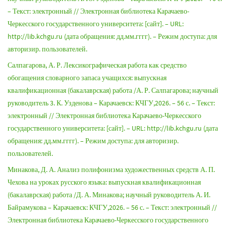
– Текст: электронный // Электронная библиотека Карачаево-
Черкесского государственного университета: [сайт]. – URL:
http://lib.kchgu.ru (дата обращения: дд.мм.гггг). – Режим доступа: для
авторизир. пользователей.
Салпагарова, А. Р. Лексикографическая работа как средство
обогащения словарного запаса учащихся: выпускная
квалификационная (бакалаврская) работа /А. Р. Салпагарова; научный
руководитель 3. К. Узденова – Карачаевск: КЧГУ,2026. – 56 с. – Текст:
электронный // Электронная библиотека Карачаево-Черкесского
государственного университета: [сайт]. – URL: http://lib.kchgu.ru (дата
обращения: дд.мм.гггг). – Режим доступа: для авторизир.
пользователей.
Минакова, Д. А. Анализ полифонизма художественных средств А. П.
Чехова на уроках русского языка: выпускная квалификационная
(бакалаврская) работа /Д. А. Минакова; научный руководитель А. И.
Байрамукова – Карачаевск: КЧГУ,2026. – 56 с. – Текст: электронный //
Электронная библиотека Карачаево-Черкесского государственного