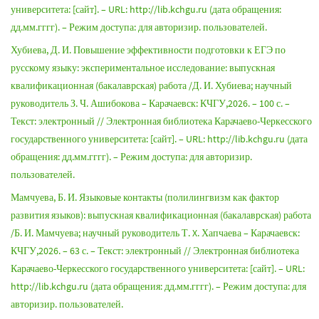
университета: [сайт]. – URL: http://lib.kchgu.ru (дата обращения:
дд.мм.гггг). – Режим доступа: для авторизир. пользователей.
Хубиева, Д. И. Повышение эффективности подготовки к ЕГЭ по
русскому языку: экспериментальное исследование: выпускная
квалификационная (бакалаврская) работа /Д. И. Хубиева; научный
руководитель З. Ч. Ашибокова – Карачаевск: КЧГУ,2026. – 100 с. –
Текст: электронный // Электронная библиотека Карачаево-Черкесского
государственного университета: [сайт]. – URL: http://lib.kchgu.ru (дата
обращения: дд.мм.гггг). – Режим доступа: для авторизир.
пользователей.
Мамчуева, Б. И. Языковые контакты (полилингвизм как фактор
развития языков): выпускная квалификационная (бакалаврская) работа
/Б. И. Мамчуева; научный руководитель Т. X. Хапчаева – Карачаевск:
КЧГУ,2026. – 63 с. – Текст: электронный // Электронная библиотека
Карачаево-Черкесского государственного университета: [сайт]. – URL:
http://lib.kchgu.ru (дата обращения: дд.мм.гггг). – Режим доступа: для
авторизир. пользователей.